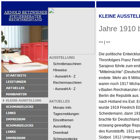
KLEINE AUSSTEL
Jahre 1910 
<<
|
>>
Die politische Entwickl
AUSSTELLUNG
Thronfolgers Franz Ferd
Schreibmaschinen
Sarajevo führte zum ers
Hinweise
"Mittelmächte" (Deutsch
- Auswahl A - Z
endete. Mehr als 9 Mill
Rechenmaschinen
waren noch 1917 Michael
- Auswahl A - Z
v.Baden Reichskanzler d
Berlin die Republik aus
AKTUELLES
nach Holland ins Exil. E
wurde 1919 Friedrich Eb
Monats-Info
Scheidemann, dann 1919
Tagesmeldungen
brachte für Deutschland 
Einzelthemen
erzwang gewaltige Repar
Ausstellung
des Kunststoffs. 1911 e
Download
Südpol. 1912 Untergang d
Schmunzelecke