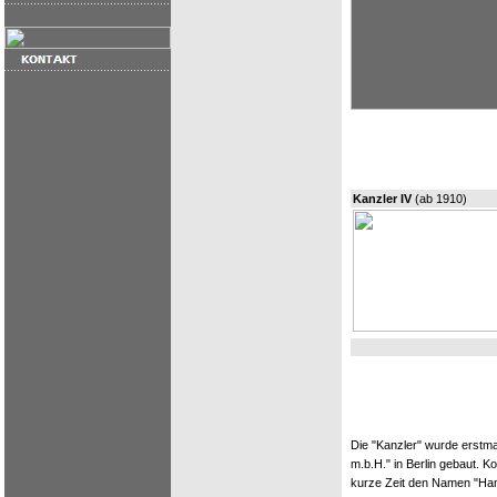
Kanzler IV
(ab 1910)
Die "Kanzler" wurde erstm
m.b.H." in Berlin gebaut. 
kurze Zeit den Namen "Hans