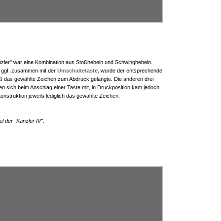
ler" war eine Kombination aus Stoßhebeln und Schwinghebeln.
, ggf. zusammen mit der
Umschaltetaste,
wurde der entsprechende
ß das gewählte Zeichen zum Abdruck gelangte. Die anderen drei
 sich beim Anschlag einer Taste mit, in Druckposition kam jedoch
nstruktion jeweils lediglich das gewählte Zeichen.
l der "Kanzler IV".