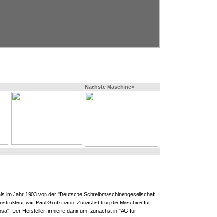
Nächste Maschine>
als im Jahr 1903 von der "Deutsche Schreibmaschinengesellschaft
Konstrukteur war Paul Grützmann. Zunächst trug die Maschine für
a". Der Hersteller firmierte dann um, zunächst in "AG für