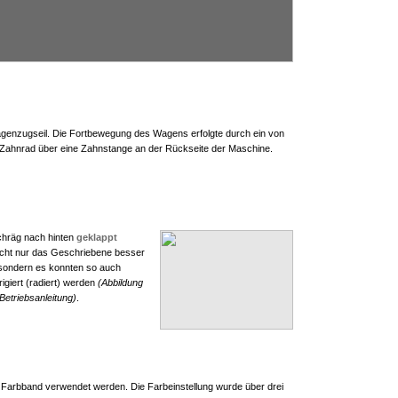
Wagenzugseil. Die Fortbewegung des Wagens erfolgte durch ein von
 Zahnrad über eine Zahnstange an der Rückseite der Maschine.
chräg nach hinten
geklappt
cht nur das Geschriebene besser
sondern es konnten so auch
rigiert (radiert) werden
(Abbildung
Betriebsanleitung)
.
 Farbband verwendet werden. Die Farbeinstellung wurde über drei