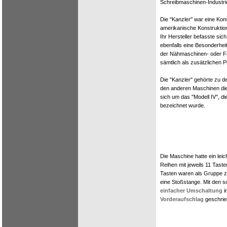
Schreibmaschinen-Industrie
Die "Kanzler" war eine Kons
amerikanische Konstruktio
Ihr Hersteller befasste si
ebenfalls eine Besonderhei
der Nähmaschinen- oder F
sämtlich als zusätzlichen 
Die "Kanzler" gehörte zu 
den anderen Maschinen dies
sich um das "Modell IV", d
bezeichnet wurde.
Die Maschine hatte ein leic
Reihen mit jeweils 11 Taste
Tasten waren als Gruppe z
eine Stoßstange. Mit den s
einfacher Umschaltung
i
Vorderaufschlag
geschrie