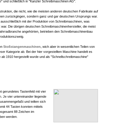
" und schließlich in "Kanzler Schreibmaschinen AG".
truktion, die nicht, wie die meisten anderen deutschen Fabrikate auf
nen zurückgingen, sondern ganz und gar deutschen Ursprungs war.
ch ausschließlich mit der Produktion von Schreibmaschinen, was
t war. Die übrigen deutschen Schreibmaschinenhersteller, die meist
ahrradbranche angehörten, betrieben den Schreibmaschinenbau
Produktionszweig.
den
Stoßstangenmaschinen,
wich aber in wesentlichen Teilen von
er Kategorie ab. Bei der hier vorgestellten Maschine handelt es
ie ab 1910 hergestellt wurde und als "Schnellschreibmaschine"
ht gerundetes Tastenfeld mit vier
n. Je vier untereinander liegende
usammengefaßt und teilten sich
omit 44 Tasten konnten mittels
nsgesamt 88 Zeichen im
ben werden.