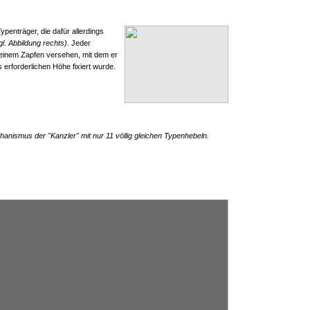
ypenträger, die dafür allerdings
gl. Abbildung rechts).
Jeder
 einem Zapfen versehen, mit dem er
s erforderlichen Höhe fixiert wurde.
anismus der "Kanzler" mit nur 11 völlig gleichen Typenhebeln.