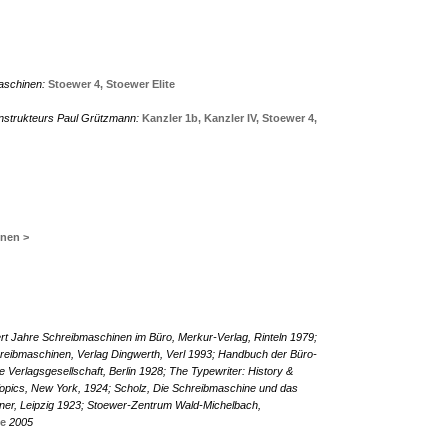
aschinen:
Stoewer 4,
Stoewer Elite
nstrukteurs Paul Grützmann:
Kanzler 1b,
Kanzler IV,
Stoewer 4,
inen >
t Jahre Schreibmaschinen im Büro, Merkur-Verlag, Rinteln 1979;
hreibmaschinen, Verlag Dingwerth, Verl 1993; Handbuch der Büro-
Verlagsgesellschaft, Berlin 1928; The Typewriter: History &
Topics, New York, 1924; Scholz, Die Schreibmaschine und das
er, Leipzig 1923; Stoewer-Zentrum Wald-Michelbach,
e
2005