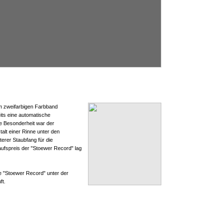
m zweifarbigen Farbband
eits eine automatische
e Besonderheit war der
alt einer Rinne unter den
terer Staubfang für die
ufspreis der "Stoewer Record" lag
e "Stoewer Record" unter der
ft.