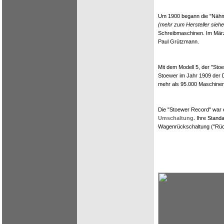
Um 1900 begann die "Nähma
(mehr zum Hersteller sieh
Schreibmaschinen. Im März
Paul Grützmann.
Mit dem Modell 5, der "Sto
Stoewer im Jahr 1909 der 
mehr als 95.000 Maschinen
Die "Stoewer Record" war 
Umschaltung.
Ihre Standa
Wagenrückschaltung ("Rück