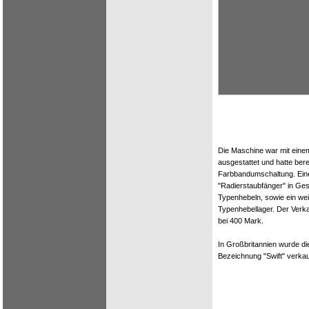
Die Maschine war mit eine
ausgestattet und hatte ber
Farbbandumschaltung. Ein
"Radierstaubfänger" in Gest
Typenhebeln, sowie ein wei
Typenhebellager. Der Verka
bei 400 Mark.
In Großbritannien wurde di
Bezeichnung "Swift" verkau