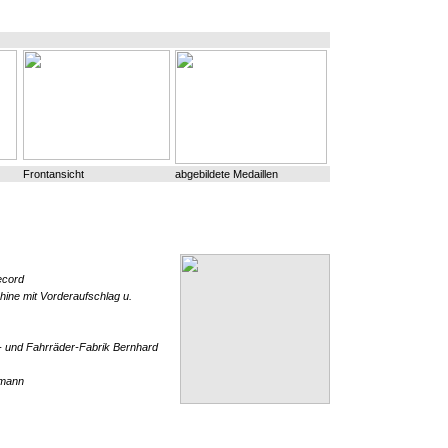
Frontansicht
abgebildete Medaillen
ecord
ne mit Vorderaufschlag u.
und Fahrräder-Fabrik Bernhard
zmann