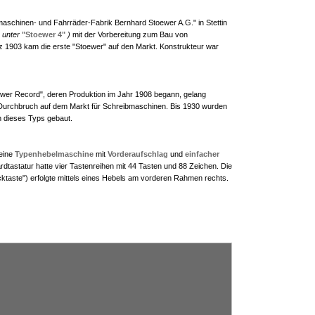
schinen- und Fahrräder-Fabrik Bernhard Stoewer A.G." in Stettin
e unter
"Stoewer 4"
)
mit der Vorbereitung zum Bau von
 1903 kam die erste "Stoewer" auf den Markt. Konstrukteur war
ewer Record", deren Produktion im Jahr 1908 begann, gelang
Durchbruch auf dem Markt für Schreibmaschinen. Bis 1930 wurden
 dieses Typs gebaut.
eine
Typenhebelmaschine
mit
Vorderaufschlag
und
einfacher
rdtastatur hatte vier Tastenreihen mit 44 Tasten und 88 Zeichen. Die
taste") erfolgte mittels eines Hebels am vorderen Rahmen rechts.