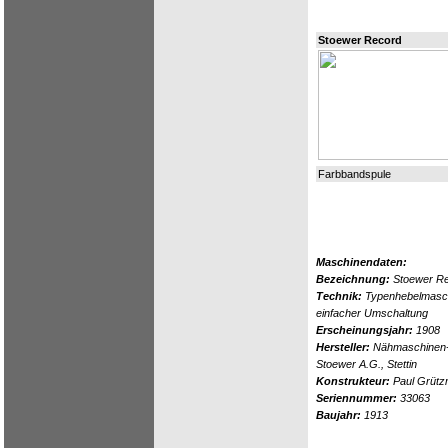
Stoewer Record
Farbbandspule
Maschinendaten:
Bezeichnung:
Stoewer R
Technik:
Typenhebelmaschi
einfacher Umschaltung
Erscheinungsjahr:
1908
Hersteller:
Nähmaschinen- 
Stoewer A.G., Stettin
Konstrukteur:
Paul Grüt
Seriennummer:
33063
Baujahr:
1913