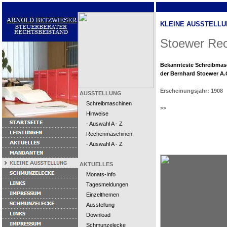
KLEINE AUSSTELLU
Stoewer Re
Bekannteste Schreibmas
der Bernhard Stoewer A.G.
Erscheinungsjahr: 1908
AUSSTELLUNG
Schreibmaschinen
>>
Hinweise
- Auswahl A - Z
Rechenmaschinen
- Auswahl A - Z
AKTUELLES
Monats-Info
Tagesmeldungen
Einzelthemen
Ausstellung
Download
Schmunzelecke