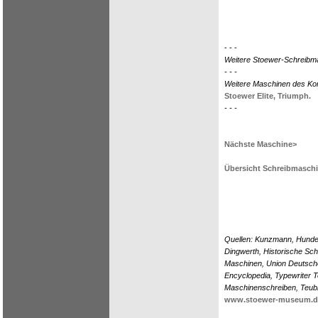
- - -
Weitere Stoewer-Schreibm
- - -
Weitere Maschinen des Ko
Stoewer Elite,
Triumph.
- - -
Nächste Maschine>
Übersicht Schreibmasch
Quellen: Kunzmann, Hunder
Dingwerth, Historische Sc
Maschinen, Union Deutsche 
Encyclopedia, Typewriter 
Maschinenschreiben, Teubn
www.stoewer-museum.d