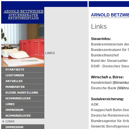
ARNOLD BETZWI
Links
Steuerinfos:
Bundesministerium der
Bundeszentralamt für 
LINKS
Bundesfinanzhof
Bund der Steuerzahler
DStR - Deutsches Steu
Wirtschaft u. Börse:
Handelsblatt
(Börsenkur
Deutsche Bank
(Währun
Sozialversicherung:
AOK
Knappschaft Bahn-See 
Deutsche Rentenversi
Bundesagentur für Arb
Gewerbl. Berufsgenos