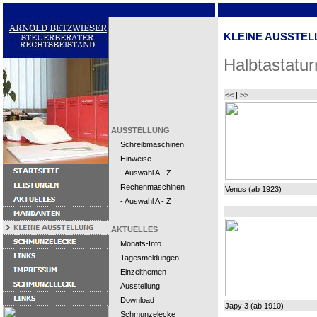
KLEINE AUSSTEL
Halbtastatu
<<
|
>>
AUSSTELLUNG
Schreibmaschinen
Hinweise
- Auswahl A - Z
Rechenmaschinen
Venus (ab 1923)
- Auswahl A - Z
AKTUELLES
Monats-Info
Tagesmeldungen
Einzelthemen
Ausstellung
Download
Japy 3 (ab 1910)
Schmunzelecke