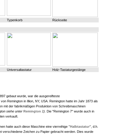
Typenkorb
Rückseite
Universaltastatur
Holz-Tastaturgestänge
1897 gebaut wurde, war die ausgereifteste
von Remington in Illion, NY, USA. Remington hatte im Jahr 1873 als
en mit der fabrikmäßigen Produktion von Schreibmaschinen
ton siehe unter
Remington 2
).
Die "Remington 7" wurde auch in
len verkauft.
nen hatte auch diese Maschine eine vierreihige
"Halbtastatur"
, d.h.
wei verschiedene Zeichen zu Papier gebracht werden. Dies wurde