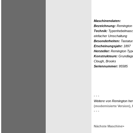
Maschinendaten:
Bezeichnung:
Remington
Technik:
Typenhebelmasch
einfacher Umschaltung
Besonderheiten:
Tastatur
Erscheinungsjahr:
1897
Hersteller:
Remington Type
Konstrukteure:
Grundlage
Clough, Brooks
Seriennummer:
95585
- - -
Weitere von Remington her
(modernisierte Version),
- - -
Nächste Maschine>