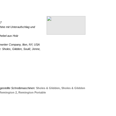
 7
ine mit Unteraufschlag und
hebel aus Holz
writer Company, Ilion, NY, USA
: Sholes, Glidden, Soulé; Jenne,
gestellte Schreibmaschinen:
Sholes & Glidden,
Sholes & Glidden
Remington 2,
Remington Portable