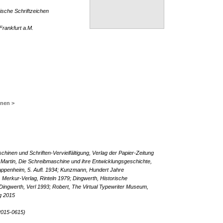
sche Schriftzeichen
Frankfurt a.M.
inen >
chinen und Schriften-Vervielfältigung, Verlag der Papier-Zeitung
 Martin, Die Schreibmaschine und ihre Entwicklungsgeschichte,
ppenheim, 5. Aufl. 1934; Kunzmann, Hundert Jahre
Merkur-Verlag, Rinteln 1979; Dingwerth, Historische
ingwerth, Verl 1993; Robert, The Virtual Typewriter Museum,
g 2015
2015-0615)