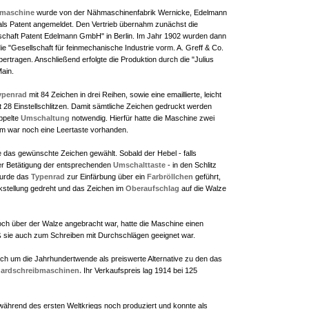
bmaschine
wurde von der Nähmaschinenfabrik Wernicke, Edelmann
 als Patent angemeldet. Den Vertrieb übernahm zunächst die
chaft Patent Edelmann GmbH" in Berlin. Im Jahr 1902 wurden dann
ie "Gesellschaft für feinmechanische Industrie vorm. A. Greff & Co.
ertragen. Anschließend erfolgte die Produktion durch die "Julius
Main.
ypenrad
mit 84 Zeichen in drei Reihen, sowie eine emaillierte, leicht
 28 Einstellschlitzen. Damit sämtliche Zeichen gedruckt werden
ppelte
Umschaltung
notwendig. Hierfür hatte die Maschine zwei
 war noch eine Leertaste vorhanden.
e das gewünschte Zeichen gewählt. Sobald der Hebel - falls
iger Betätigung der entsprechenden
Umschalttaste
- in den Schlitz
wurde das
Typenrad
zur Einfärbung über ein
Farbröllchen
geführt,
kstellung gedreht und das Zeichen im
Oberaufschlag
auf die Walze
och über der Walze angebracht war, hatte die Maschine einen
 sie auch zum Schreiben mit Durchschlägen geeignet war.
ch um die Jahrhundertwende als preiswerte Alternative zu den das
ardschreibmaschinen.
Ihr Verkaufspreis lag 1914 bei 125
ährend des ersten Weltkriegs noch produziert und konnte als