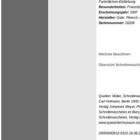
Farbröllchen-Einfärbung
Besonderheiten:
Französi
Erscheinungsjahr:
1897
Hersteller:
Gebr. Pintsch, 
Seriennummer:
16208
Nächste Maschine>
Übersicht Schreibmasch
Quellen: Müller, Schreibmas
Carl Hofmann, Berlin 1900;
Verlag Johannes Meyer, Pa
Schreibmaschinen im Büro, 
Schreibmaschinen, Verlag D
www.typewritermuseum.or
(009S600912-0315-16.06.