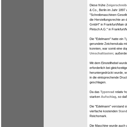
Diese frühe
Zeigerschrei
& Co., Berlin im Jahr 1897
"Schreibmaschinen-Gesells
die Herstellungsrechte an d
GmbH" in Frankfurt/Main üb
Pintsch A.G." in Frankfurt/
Die "Edelmann" hatte ein
T
gerundete Zeichenskala mit
konnten, war somit eine do
Umschalttasten;
außerdem
Mit dem Einstellhebel wurd
erforderlich bei gleichzeit
heruntergedrückt wurde, 
in die eintsprechende Druc
geschlagen.
Da das
Typenrad
relativ h
starken
Aufschlag,
so daß
Die "Edelmann" verstand si
vierfache kostenden
Stand
Reichsmark.
Die Maschine wurde auch w