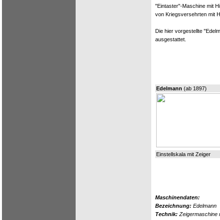
"Eintaster"-Maschine mit H
von Kriegsversehrten mit 
Die hier vorgestellte "Edel
ausgestattet.
Edelmann
(ab 1897)
Einstellskala mit Zeiger
Maschinendaten:
Bezeichnung:
Edelmann
Technik:
Zeigermaschine m