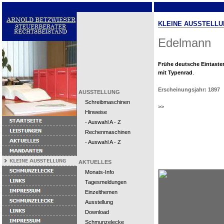
KLEINE AUSSTELLU
Edelmann
Frühe deutsche Eintast
mit Typenrad
.
Erscheinungsjahr: 1897
AUSSTELLUNG
Schreibmaschinen
>>
Hinweise
- Auswahl A - Z
Rechenmaschinen
- Auswahl A - Z
AKTUELLES
Monats-Info
Tagesmeldungen
Einzelthemen
Ausstellung
Download
Schmunzelecke