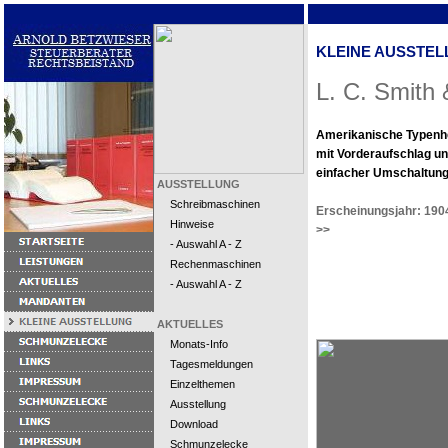
KLEINE AUSSTEL
L. C. Smith 
Amerikanische Typenh
mit Vorderaufschlag u
einfacher Umschaltung
AUSSTELLUNG
Schreibmaschinen
Erscheinungsjahr: 190
Hinweise
>>
- Auswahl A - Z
Rechenmaschinen
- Auswahl A - Z
AKTUELLES
Monats-Info
Tagesmeldungen
Einzelthemen
Ausstellung
Download
Schmunzelecke