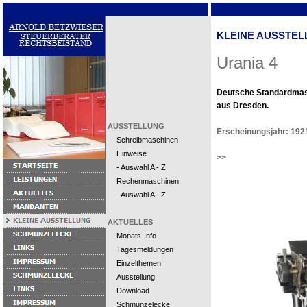
KLEINE AUSSTEL
Urania 4
Deutsche Standardma
aus Dresden.
AUSSTELLUNG
Erscheinungsjahr: 192
Schreibmaschinen
Hinweise
>>
- Auswahl A - Z
Rechenmaschinen
- Auswahl A - Z
AKTUELLES
Monats-Info
Tagesmeldungen
Einzelthemen
Ausstellung
Download
Schmunzelecke