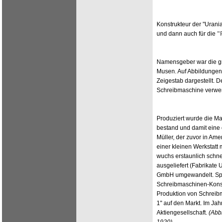
Konstrukteur der "Urania
und dann auch für die
"
Namensgeber war die gr
Musen. Auf Abbildungen
Zeigestab dargestellt. 
Schreibmaschine verwend
Produziert wurde die Ma
bestand und damit eine
Müller, der zuvor in Ame
einer kleinen Werkstat
wuchs erstaunlich schn
ausgeliefert (Fabrikate 
GmbH umgewandelt. Spät
Schreibmaschinen-Konst
Produktion von Schreib
1" auf den Markt. Im Ja
Aktiengesellschaft.
(Abb