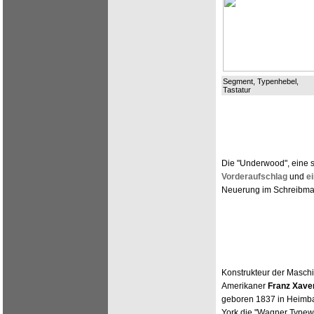
Segment, Typenhebel,
Tastatur
Die "Underwood", eine 
Vorderaufschlag
und
e
Neuerung im Schreibma
Konstrukteur der Masch
Amerikaner
Franz Xave
geboren 1837 in Heimb
York die "Wagner Typewr