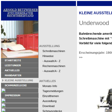
KLEINE AUSSTEL
Underwood
Bahnbrechende amerik
Schreibmaschine mit
"
Vorbild für viele folg
AUSSTELLUNG
Schreibmaschinen
Erscheinungsjahr: 190
Hinweise
>>
- Auswahl A - Z
Rechenmaschinen
- Auswahl A - Z
AKTUELLES
Monats-Info
Tagesmeldungen
Einzelthemen
Ausstellung
Download
Schmunzelecke