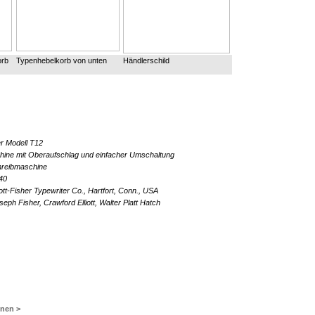
orb
Typenhebelkorb von unten
Händlerschild
er Modell T12
ine mit Oberaufschlag und einfacher Umschaltung
reibmaschine
40
tt-Fisher Typewriter Co., Hartfort, Conn., USA
eph Fisher, Crawford Elliott, Walter Platt Hatch
inen >