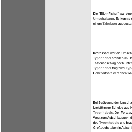
Die "Elliott-Fisher" war ein
Umschaltung.
Es konnte e
einem
Tabulator
ausgestat
Interessant war die Umsch
Typenhebel
standen im Ha
Tastenanschlag nach unten 
Typenhebel
trug zwei
Typ
Hebelfortsatz versehen wa
Bei Betätigung der Umschal
kreisförmige Scheibe aus 
Typenhebels.
Der Fortsat
Weg zum Aufschlagpunkt die
des
Typenhebels
und brac
Großbuchstaben in Aufschl