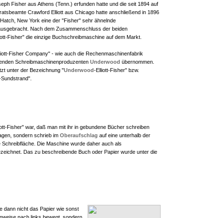
eph Fisher aus Athens (Tenn.) erfunden hatte und die seit 1894 auf
atsbeamte Crawford Elliott aus Chicago hatte anschließend in 1896
Hatch, New York eine der "Fisher" sehr ähnelnde
ausgebracht. Nach dem Zusammenschluss der beiden
liott-Fisher" die einzige Buchschreibmaschine auf dem Markt.
liott-Fisher Company" - wie auch die Rechenmaschinenfabrik
renden Schreibmaschinenproduzenten
Underwood
übernommen.
tzt unter der Bezeichnung "
Underwood
-Elliott-Fisher" bzw.
r-Sundstrand".
ott-Fisher" war, daß man mit ihr in gebundene Bücher schreiben
Wagen, sondern schrieb im
Oberaufschlag
auf eine unterhalb der
e Schreibfläche. Die Maschine wurde daher auch als
zeichnet. Das zu beschreibende Buch oder Papier wurde unter die
 dann nicht das Papier wie sonst
enweise nach links bewegt, sondern