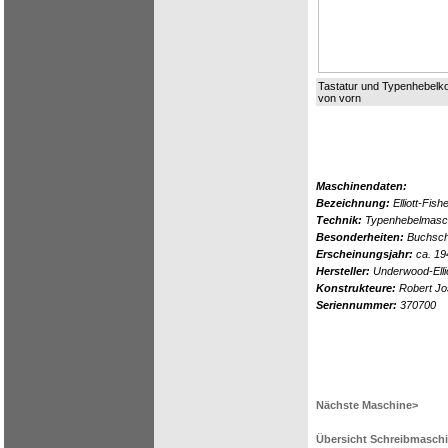
Tastatur und Typenhebelk
von vorn
Maschinendaten:
Bezeichnung:
Elliott-Fish
Technik:
Typenhebelmasch
Besonderheiten:
Buchsch
Erscheinungsjahr:
ca. 19
Hersteller:
Underwood-Ellio
Konstrukteure:
Robert Jos
Seriennummer:
370700
Nächste Maschine>
Übersicht Schreibmasch