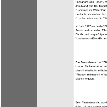
Bankangestellte Robert Jos
dem Markt war. Der Magistr
zusammen mit Walter Platt 
Buchschreibmaschine her
Gesellschaften war die "El
Im Jahr 1927 wurde die "El
Sundstrand - von dem füh
Die Vermarktung erfolgte je
"
Underwood
-Elliott-Fishe
Das Besondere an der "Elli
konnte. Sie hatte keinen 
Maschine befindliche flach
"Flachschreibmaschine" be
Maschine gelegt.
Beim Tastenanschlag wurde
üblich mit dem Wagen zeil