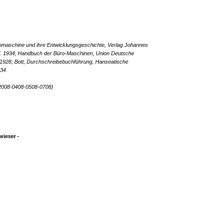
eibmaschine und ihre Entwicklungsgeschichte, Verlag Johannes
l. 1934; Handbuch der Büro-Maschinen, Union Deutsche
n 1928; Bott, Durchschreibebuchführung, Hanseatische
934
2008-0408-0508-0708)
ieser -