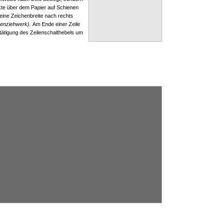
te über dem Papier auf Schienen
eine Zeichenbreite nach rechts
nenziehwerk).
Am Ende einer Zeile
tätigung des Zeilenschalthebels um