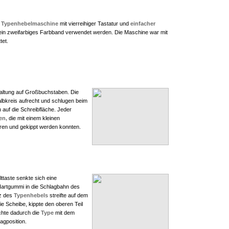
e
Typenhebelmaschine
mit vierreihiger Tastatur und
einfacher
in zweifarbiges Farbband verwendet werden. Die Maschine war mit
tet.
altung auf Großbuchstaben. Die
lbkreis aufrecht und schlugen beim
auf die Schreibfläche. Jeder
en,
die mit einem kleinen
ren und gekippt werden konnten.
ttaste senkte sich eine
Hartgummi in die Schlagbahn des
z des
Typenhebels
streifte auf dem
 Scheibe, kippte den oberen Teil
hte dadurch die
Type
mit dem
agposition.