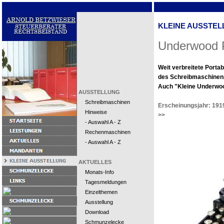
KLEINE AUSSTEL
Underwood P
Weit verbreitete Portab
des Schreibmaschinen
Auch "Kleine Underwoo
AUSSTELLUNG
Schreibmaschinen
Erscheinungsjahr: 191
Hinweise
>>
- Auswahl A - Z
Rechenmaschinen
- Auswahl A - Z
AKTUELLES
Monats-Info
Tagesmeldungen
Einzelthemen
Ausstellung
Download
Schmunzelecke