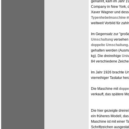
genannt, kam im Jahr 19
Company in New York, d
Xaver Wagner und dess
Typenhebelmaschine
m
weltweit Vorbild für za
Im Gegensatz zur "groß
Umschaltung
versehen 
doppelte Umschaltung.
gehalten werden (Ausmaß
kg). Die dreireihige
Univ
84 verschiedene Zeiche
Im Jahr 1926 brachte 
vierreihiger Tastatur he
Die Maschine mit
doppe
verkauft, das spätere Mo
Die hier gezeigte dreir
ein früheres Modell, das
Maschine ist mit einer T
Schriftzeichen ausgesta