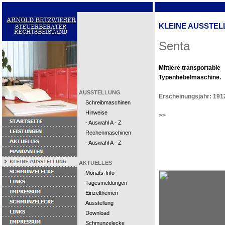
KLEINE AUSSTEL
Senta
Mittlere transportable
Typenhebelmaschine.
AUSSTELLUNG
Erscheinungsjahr: 191
Schreibmaschinen
Hinweise
>>
- Auswahl A - Z
Rechenmaschinen
- Auswahl A - Z
AKTUELLES
Monats-Info
Tagesmeldungen
Einzelthemen
Ausstellung
Download
Schmunzelecke