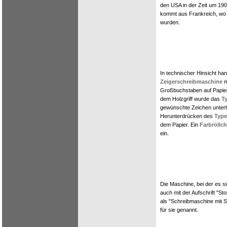
den USA in der Zeit um 190
kommt aus Frankreich, wo 
wurden.
In technischer Hinsicht han
Zeigerschreibmaschine
m
Großbuchstaben auf Papier
dem Holzgriff wurde das
T
gewünschte Zeichen unterh
Herunterdrücken des
Type
dem Papier. Ein
Farbröllc
ein.
Die Maschine, bei der es s
auch mit der Aufschrift "S
als "Schreibmaschine mit 
für sie genannt.