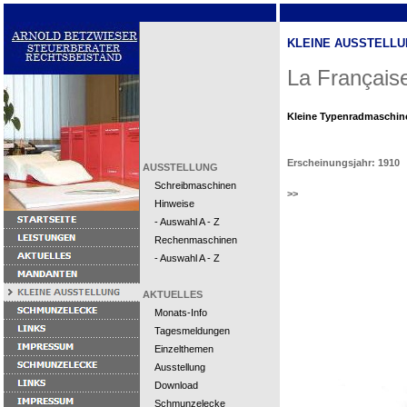
KLEINE AUSSTELLU
La Français
Kleine Typenradmaschin
Erscheinungsjahr: 1910
AUSSTELLUNG
Schreibmaschinen
>>
Hinweise
- Auswahl A - Z
Rechenmaschinen
- Auswahl A - Z
AKTUELLES
Monats-Info
Tagesmeldungen
Einzelthemen
Ausstellung
Download
Schmunzelecke