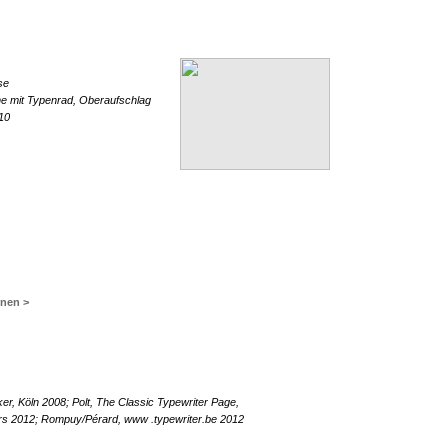
se
e mit Typenrad, Oberaufschlag
10
inen >
er, Köln 2008; Polt, The Classic Typewriter Page,
ters 2012; Rompuy/Pérard, www .typewriter.be 2012