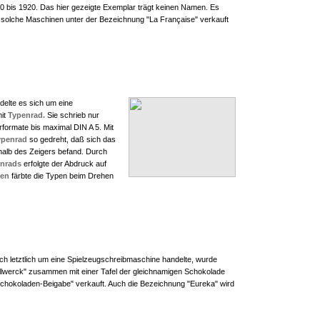
0 bis 1920. Das hier gezeigte Exemplar trägt keinen Namen. Es
solche Maschinen unter der Bezeichnung "La Française" verkauft
delte es sich um eine
it
Typenrad.
Sie schrieb nur
formate bis maximal DIN A 5. Mit
ypenrad
so gedreht, daß sich das
alb des Zeigers befand. Durch
nrads
erfolgte der Abdruck auf
hen
färbte die Typen beim Drehen
ich letztlich um eine Spielzeugschreibmaschine handelte, wurde
tollwerck" zusammen mit einer Tafel der gleichnamigen Schokolade
Schokoladen-Beigabe" verkauft. Auch die Bezeichnung "Eureka" wird