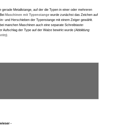
 gerade Metallstange, auf der die Typen in einer oder mehreren
 Bei
Maschinen mit Typenstange
wurde zunächst das Zeichen auf
Hin- und Herschieben der Typenstange mit einem Zeiger gewählt.
bei manchen Maschinen auch eine separate Schreibtaste-
er Aufschlag der Type auf der Walze bewirkt wurde
(Abbildung
rritt
)
.
ieser -