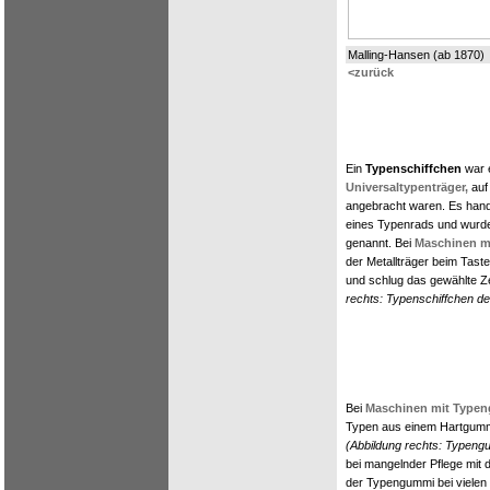
Malling-Hansen (ab 1870)
<zurück
Ein
Typenschiffchen
war 
Universaltypenträger,
auf
angebracht waren. Es hande
eines Typenrads und wurd
genannt. Bei
Maschinen m
der Metallträger beim Taste
und schlug das gewählte Z
rechts: Typenschiffchen d
Bei
Maschinen mit Type
Typen aus einem Hartgumm
(Abbildung rechts: Typen
bei mangelnder Pflege mit de
der Typengummi bei vielen