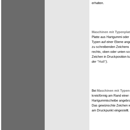
erhalten.
Maschinen mit Typenplat
Platte aus Hartgummi oder 
Typen auf einer Ebene ang
zu schreibenden Zeichens w
rechts, oben oder unten s
Zeichen in Druckposition 
der
"Hall"
)
.
Bei
Maschinen mit Typen
kreisförmig am Rand einer 
Hartgummischeibe angebr
Das gewünschte Zeichen w
am Druckpunkt eingestellt.