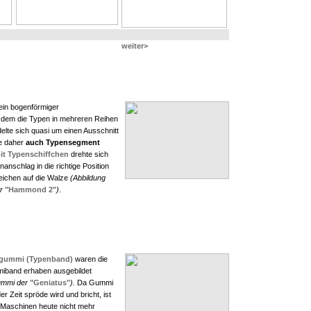
weiter>
ein bogenförmiger
 dem die Typen in mehreren Reihen
lte sich quasi um einen Ausschnitt
e daher
auch Typensegment
it Typenschiffchen
drehte sich
nanschlag in die richtige Position
eichen auf die Walze
(Abbildung
er
"Hammond 2"
)
.
ngummi (Typenband)
waren die
iband erhaben ausgebildet
gummi der
"Geniatus"
).
Da Gummi
r Zeit spröde wird und bricht, ist
 Maschinen heute nicht mehr