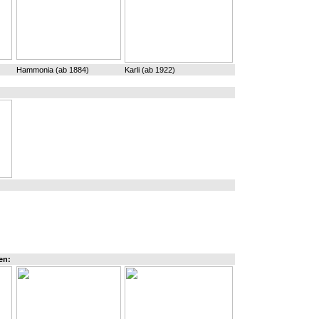
Hammonia (ab 1884)
Karli (ab 1922)
en: