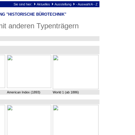
Sie sind hier:
Aktuelles
Ausstellung
- Auswahl A - Z
NG "HISTORISCHE BÜROTECHNIK"
it anderen Typenträgern
American Index (1893)
World 1 (ab 1886)