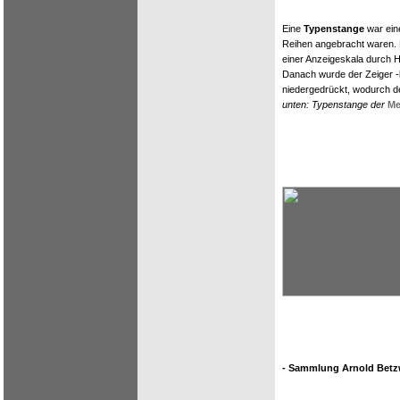
Eine
Typenstange
war eine
Reihen angebracht waren.
einer Anzeigeskala durch 
Danach wurde der Zeiger -
niedergedrückt, wodurch d
unten: Typenstange der
Me
- Sammlung Arnold Betzw