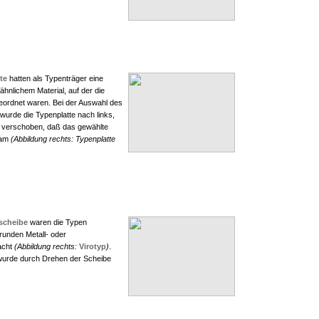
te
hatten als Typenträger eine
ähnlichem Material, auf der die
eordnet waren. Bei der Auswahl des
urde die Typenplatte nach links,
o verschoben, daß das gewählte
kam
(Abbildung rechts: Typenplatte
scheibe
waren die Typen
runden Metall- oder
acht
(Abbildung rechts:
Virotyp
)
.
urde durch Drehen der Scheibe