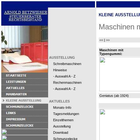
KLEINE AUSSTELLU
Maschinen m
<<
|
>>
Maschinen mit
Typengummi:
AUSSTELLUNG
Schreibmaschinen
Hinweise
- Auswahl A - Z
Rechenmaschinen
- Auswahl A - Z
Geniatus (ab 1924)
AKTUELLES
Monats-Info
Tagesmeldungen
Einzelthemen
Ausstellung
Download
Schmunzelecke