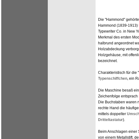
Die "Hammond" gehörte 
Hammond (1839-1913) ha
Typewriter Co. in New Yo
Merkmal des ersten Mode
halbrund angeordnet war
Holzabdeckung verborge
Holzgehäuse, mit offenl
bezeichnet.
Charakteristisch für di
Typenschiffchen,
ein R
Die Maschine besaß ei
Zeichenfolge entsprach 
Die Buchstaben waren na
rechte Hand die häufige
mittels doppelter
Umsch
Dritteltastatur
).
Beim Anschlagen einer S
von einem Metallstift, 