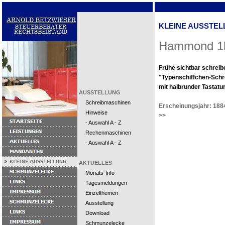
KLEINE AUSSTEL
Hammond 1
Frühe sichtbar schrei
"Typenschiffchen-Sch
mit halbrunder Tastatur
AUSSTELLUNG
Schreibmaschinen
Erscheinungsjahr: 188
Hinweise
>>
- Auswahl A - Z
Rechenmaschinen
- Auswahl A - Z
AKTUELLES
Monats-Info
Tagesmeldungen
Einzelthemen
Ausstellung
Download
Schmunzelecke