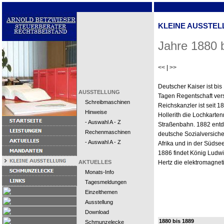
KLEINE AUSSTEL
Jahre 1880 
<<
|
>>
Deutscher Kaiser ist bis 
AUSSTELLUNG
Tagen Regentschaft versti
Schreibmaschinen
Reichskanzler ist seit 1
Hinweise
Hollerith die Lochkarte
- Auswahl A - Z
Straßenbahn. 1882 entde
Rechenmaschinen
deutsche Sozialversiche
- Auswahl A - Z
Afrika und in der Südse
1886 findet König Ludwi
AKTUELLES
Hertz die elektromagneti
Monats-Info
Tagesmeldungen
Einzelthemen
Ausstellung
Download
1880 bis 1889
Schmunzelecke