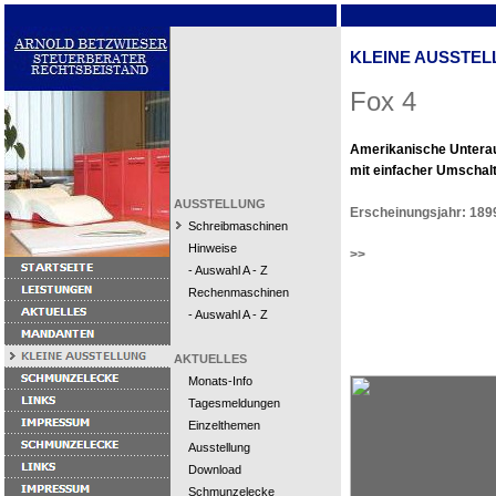
KLEINE AUSSTEL
Fox 4
Amerikanische Untera
mit einfacher Umschal
AUSSTELLUNG
Erscheinungsjahr: 189
Schreibmaschinen
Hinweise
>>
- Auswahl A - Z
Rechenmaschinen
- Auswahl A - Z
AKTUELLES
Monats-Info
Tagesmeldungen
Einzelthemen
Ausstellung
Download
Schmunzelecke