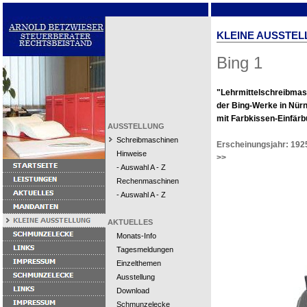
KLEINE AUSSTEL
Bing 1
"Lehrmittelschreibmas
der Bing-Werke in Nürn
mit Farbkissen-Einfärb
AUSSTELLUNG
Schreibmaschinen
Erscheinungsjahr: 192
Hinweise
>>
- Auswahl A - Z
Rechenmaschinen
- Auswahl A - Z
AKTUELLES
Monats-Info
Tagesmeldungen
Einzelthemen
Ausstellung
Download
Schmunzelecke