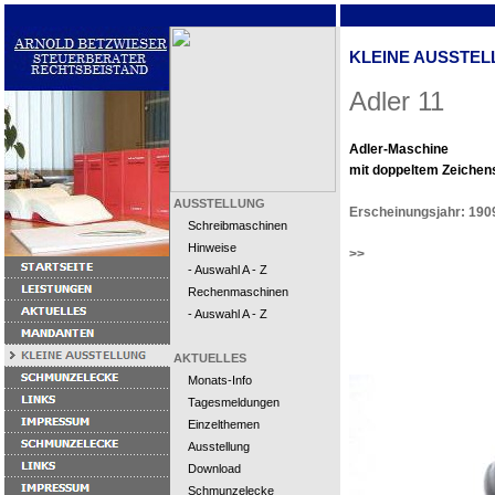
KLEINE AUSSTEL
Adler 11
Adler-Maschine
mit doppeltem Zeichens
AUSSTELLUNG
Erscheinungsjahr: 190
Schreibmaschinen
Hinweise
>>
- Auswahl A - Z
Rechenmaschinen
- Auswahl A - Z
AKTUELLES
Monats-Info
Tagesmeldungen
Einzelthemen
Ausstellung
Download
Schmunzelecke