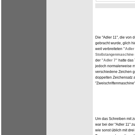
Die "Adler 11", die von 
gebracht wurde, glich h
weit verbreiteten
"Adler
Stoßstangenmaschine
der
"Adler 7"
hatte das 
jedoch normalerweise mi
verschiedene Zeichen ge
doppelten Zeichensatz a
"Zweischriftenmaschine"
Um das Schreiben mit zw
war bei der "Adler 11" z
wie sonst üblich mit dre