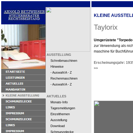
KLEINE AUSSTEL
Taylorix
Umgerüstete "Torpedo
zur Verwendung als nic
maschine für Buchführun
AUSSTELLUNG
Schreibmaschinen
Erscheinungsjahr: 193
Hinweise
>>
- Auswahl A - Z
Rechenmaschinen
- Auswahl A - Z
AKTUELLES
Monats-Info
Tagesmeldungen
Einzelthemen
Ausstellung
Download
Schmunzelecke