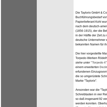
Die Taylorix GmbH & Co.
Buchführungsbedarf von 
Papierlieferant Kohl 
nach dem deutsch-ameri
(1856-1915), der die Beh
in der Hälfte der Zeit z
deutsche Unternehmer ei
bekannten Namen für ih
Die hier vorgestellte M
Torpedo-Werken Rödel
siehe unter
"Torpedo 4"
einem erweiterten
Dezim
erfundenen Einzugsvorri
die so umgerüstete Sch
Marke "Taylorix".
Ansonsten war die "Taylo
Schreibtasten in vier R
so daß insgesamt 92 ve
werden konnten. Oberhal