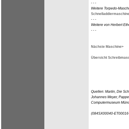
- - -
Weitere Torpedo-Masch
Schnelladdiermaschin
- - -
Weitere von Herbert Eth
- - -
Nächste Maschine>
Übersicht Schreibmasc
Quellen: Martin, Die Sc
Johannes Meyer, Pappenh
Computermuseum Münc
(084SX00040-ET00016-