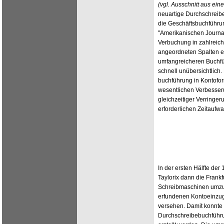
(vgl. Ausschnitt aus ei
neuartige Durchschreibe
die Geschäftsbuchführun
"Amerikanischen Journal"
Verbuchung in zahlreic
angeordneten Spalten er
umfangreicheren Buchf
schnell unübersichtlich
buchführung in Kontofor
wesentlichen Verbesseru
gleichzeitiger Verringer
erforderlichen Zeitaufw
In der ersten Hälfte der
Taylorix dann die Frank
Schreibmaschinen umzur
erfundenen Kontoeinzugs
versehen. Damit konnte d
Durchschreibebuchführu