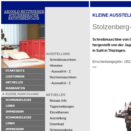
KLEINE AUSSTEL
Stolzenberg
Schreibmaschine von C
hergestellt von der Ja
in Suhl in Thüringen.
AUSSTELLUNG
Schreibmaschinen
Erscheinungsjahr: 192
Hinweise
>>
- Auswahl A - Z
Rechenmaschinen
- Auswahl A - Z
AKTUELLES
Monats-Info
Tagesmeldungen
Einzelthemen
Ausstellung
Download
Schmunzelecke