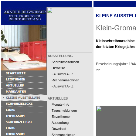
KLEINE AUSSTEL
Klein-Grom
Kleinschreibmaschine
der letzten Kriegsjahre
AUSSTELLUNG
Schreibmaschinen
Erscheinungsjahr: 194
Hinweise
>>
- Auswahl A - Z
Rechenmaschinen
- Auswahl A - Z
AKTUELLES
Monats-Info
Tagesmeldungen
Einzelthemen
Ausstellung
Download
Schmunzelecke