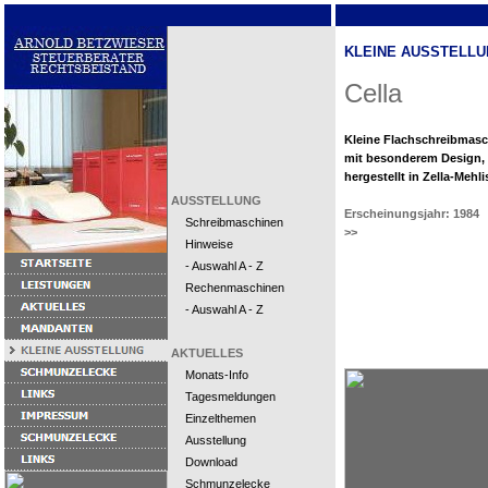
KLEINE AUSSTELLU
Cella
Kleine Flachschreibmas
mit besonderem Design,
hergestellt in Zella-Mehli
AUSSTELLUNG
Erscheinungsjahr: 1984
Schreibmaschinen
>>
Hinweise
- Auswahl A - Z
Rechenmaschinen
- Auswahl A - Z
AKTUELLES
Monats-Info
Tagesmeldungen
Einzelthemen
Ausstellung
Download
Schmunzelecke