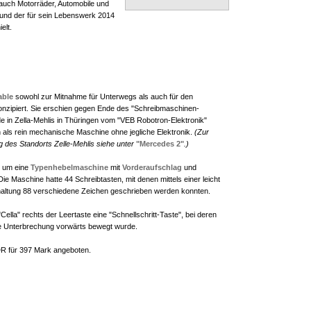
. auch Motorräder, Automobile und
 und der für sein Lebenswerk 2014
elt.
able
sowohl zur Mitnahme für Unterwegs als auch für den
nzipiert. Sie erschien gegen Ende des "Schreibmaschinen-
rde in Zella-Mehlis in Thüringen vom "VEB Robotron-Elektronik"
ch als rein mechanische Maschine ohne jegliche Elektronik.
(Zur
g des Standorts Zelle-Mehlis siehe unter
"Mercedes 2"
.)
h um eine
Typenhebelmaschine
mit
Vorderaufschlag
und
ie Maschine hatte 44 Schreibtasten, mit denen mittels einer leicht
ltung 88 verschiedene Zeichen geschrieben werden konnten.
"Cella" rechts der Leertaste eine "Schnellschritt-Taste", bei deren
e Unterbrechung vorwärts bewegt wurde.
DR für 397 Mark angeboten.