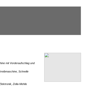
ine mit Vorderaufschlag und
reibmaschine, Schnelle
ektronik, Zella-Mehlis