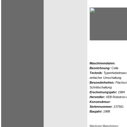
Maschinendaten:
Bezeichnung:
Cella
Technik:
Typenhebelmasch
einfacher Umschaltung
Besonderheiten:
Flachsch
Schrittschaltung
Erscheinungsjahr:
1984
Hersteller:
VEB Robotron-El
Konstrukteur:
Seriennummer:
137561
Baujahr:
1988
Nächste Maschine>