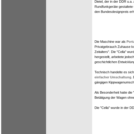
Dietel, der in der DDR u.a
Rundfunkgeräte gestaltete
den Bundesdesignpreis erhi
Die Maschine war als
Port
Privatgebrauch Zuhause ko
Zeitalters". Die "Cella" wu
hergestellt, arbeitete jedo
geschichtlichen Entwicklun
Technisch handelte es sic
einfacher Umschaltung.
D
gängigen Kippwagenumscha
Als Besonderheit hatte die 
Betätigung der Wagen ohn
Die "Cella" wurde in der D