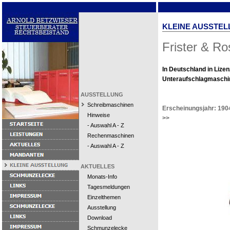
KLEINE AUSSTEL
Frister & R
In Deutschland in Lizen
Unteraufschlagmaschine
AUSSTELLUNG
Schreibmaschinen
Erscheinungsjahr: 190
Hinweise
>>
- Auswahl A - Z
Rechenmaschinen
- Auswahl A - Z
AKTUELLES
Monats-Info
Tagesmeldungen
Einzelthemen
Ausstellung
Download
Schmunzelecke