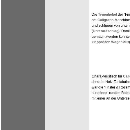
Die
Typenhebel
der "Fr
bei
Caligraph
-Maschine
und schlugen von unten
(
Unteraufschlag
). Dami
gemacht werden konnte,
klappbaren Wagen
ausg
Charakteristisch für
Cal
dem die Holz-Tastaturh
war die "Frister & Ros
aus einem runden Feder
mit einer an der Unters