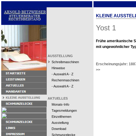
KLEINE AUSSTEL
Yost 1
Frühe amerikanische 
mit ungewohnlicher Ty
AUSSTELLUNG
Schreibmaschinen
Erscheinungsjahr: 188
Hinweise
>>
- Auswahl A - Z
Rechenmaschinen
- Auswahl A - Z
AKTUELLES
Monats-Info
Tagesmeldungen
Einzelthemen
Ausstellung
Download
Schmunzelecke