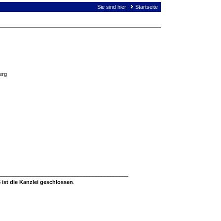
Sie sind hier:
Startseite
erg
____________________________________________
 ist die Kanzlei geschlossen
.