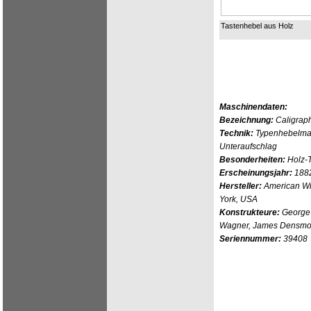
Tastenhebel aus Holz
Maschinendaten:
Bezeichnung:
Caligrap
Technik:
Typenhebelmasc
Unteraufschlag
Besonderheiten:
Holz-
Erscheinungsjahr:
188
Hersteller:
American Wr
York, USA
Konstrukteure:
George 
Wagner, James Densmore
Seriennummer:
39408