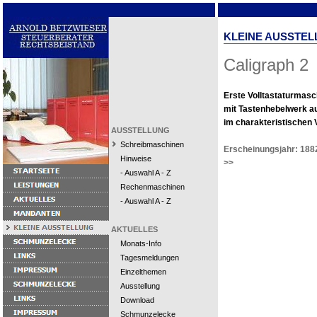
KLEINE AUSSTEL
Caligraph 2
Erste Volltastaturmasc
mit Tastenhebelwerk a
im charakteristischen 
AUSSTELLUNG
Schreibmaschinen
Erscheinungsjahr: 188
Hinweise
>>
- Auswahl A - Z
Rechenmaschinen
- Auswahl A - Z
AKTUELLES
Monats-Info
Tagesmeldungen
Einzelthemen
Ausstellung
Download
Schmunzelecke