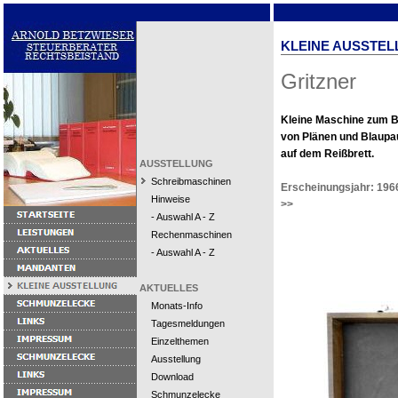
KLEINE AUSSTEL
Gritzner
Kleine Maschine zum B
von Plänen und Blaup
auf dem Reißbrett.
AUSSTELLUNG
Schreibmaschinen
Erscheinungsjahr: 196
Hinweise
>>
- Auswahl A - Z
Rechenmaschinen
- Auswahl A - Z
AKTUELLES
Monats-Info
Tagesmeldungen
Einzelthemen
Ausstellung
Download
Schmunzelecke