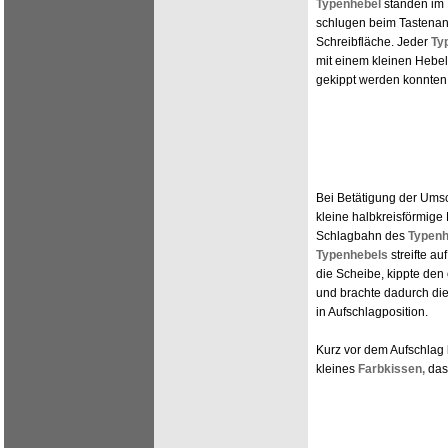
Typenhebel
standen im 
schlugen beim Tastenan
Schreibfläche. Jeder
Ty
mit einem kleinen Hebel
gekippt werden konnten
Bei Betätigung der Umsc
kleine halbkreisförmige 
Schlagbahn des
Typenh
Typenhebels
streifte a
die Scheibe, kippte den
und brachte dadurch di
in Aufschlagposition.
Kurz vor dem Aufschlag 
kleines
Farbkissen,
das 