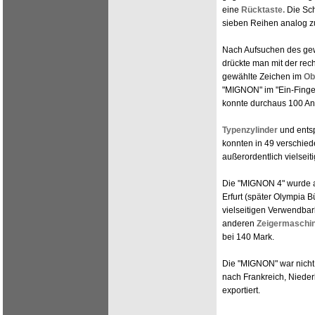
eine
Rücktaste.
Die Sch
sieben Reihen analog z
Nach Aufsuchen des gew
drückte man mit der rec
gewählte Zeichen im
Ob
"MIGNON" im "Ein-Finge
konnte durchaus 100 An
Typenzylinder
und ents
konnten in 49 verschied
außerordentlich vielseit
Die "MIGNON 4" wurde a
Erfurt (später Olympia B
vielseitigen Verwendbark
anderen
Zeigermaschi
bei 140 Mark.
Die "MIGNON" war nicht 
nach Frankreich, Nieder
exportiert.