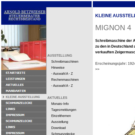
KLEINE AUSSTEL
MIGNON 4
Schreibmaschine der A
zu den in Deutschland
verkauften Zeigermasc
AUSSTELLUNG
Schreibmaschinen
Erscheinungsjahr: 192
Hinweise
>>
- Auswahl A - Z
Rechenmaschinen
- Auswahl A - Z
AKTUELLES
Monats-Info
Tagesmeldungen
Einzelthemen
Ausstellung
Download
Schmunzelecke