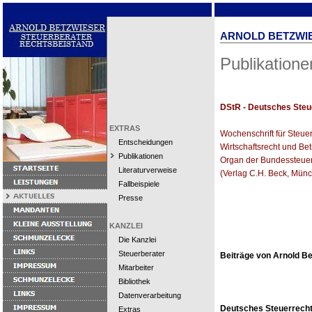
ARNOLD BETZWI
Publikatione
DStR - Deutsches Steu
EXTRAS
Wochenschrift für Steuer
Entscheidungen
Wirtschaftsrecht und Bet
Publikationen
Organ der Bundessteue
Literaturverweise
(Verlag C.H. Beck, Münc
Fallbeispiele
Presse
KANZLEI
Die Kanzlei
Steuerberater
Beiträge von Arnold Be
Mitarbeiter
Bibliothek
Datenverarbeitung
Deutsches Steuerrecht 
Extras