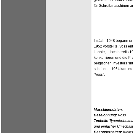
geleitet und dann zunäc
für Schreibmaschinen a
Im Jahr 1948 begann er 
1952 vorstellte. Voss en
konnte jedoch bereits 1
konkurrieren und die Pro
belgischen Investors "In
scheiterte. 1964 kam es
"Voss".
Maschinendaten:
Bezeichnung:
Voss
Technik:
Typenhebelmas
und einfacher Umschalt
Besonderheiten:
Kleins