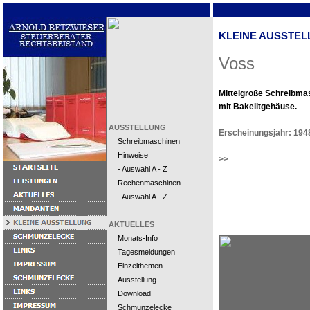
KLEINE AUSSTEL
Voss
Mittelgroße Schreibma
mit Bakelitgehäuse.
AUSSTELLUNG
Erscheinungsjahr: 194
Schreibmaschinen
Hinweise
>>
- Auswahl A - Z
Rechenmaschinen
- Auswahl A - Z
AKTUELLES
Monats-Info
Tagesmeldungen
Einzelthemen
Ausstellung
Download
Schmunzelecke