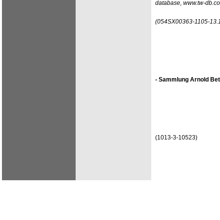
database, www.tw-db.c
(054SX00363-1105-13.
- Sammlung Arnold Bet
(1013-3-10523)