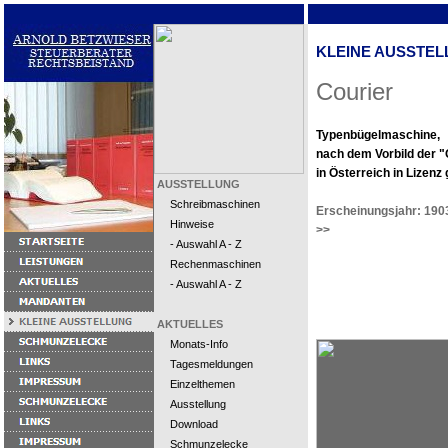
KLEINE AUSSTEL
Courier
Typenbügelmaschine,
nach dem Vorbild der "
in Österreich in Lizenz
AUSSTELLUNG
Schreibmaschinen
Erscheinungsjahr: 190
Hinweise
>>
- Auswahl A - Z
Rechenmaschinen
- Auswahl A - Z
AKTUELLES
Monats-Info
Tagesmeldungen
Einzelthemen
Ausstellung
Download
Schmunzelecke