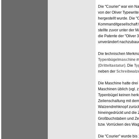
Die "Courier" war ein N
von der Oliver Typewri
hergestellt wurde. Die 
Kommanditgesellschaft f
stellte zuvor unter der 
die Patente der "Oliver 
unverändert nachzubaue
Die technischen Merkmal
Typenbügelmaschine
m
(Dritteltastatur)
. Die
Ty
neben der
Schreibwalz
Die Maschine hatte drei 
Maschinen üblich (vgl. z
Typenbügel keinen herkö
Zeilenschaltung mit dem
Walzendrehknopf zurüc
hineingedrückt und die 
Großbuchstaben und Zeic
bzw. Vorrücken des Wag
Die "Courier" wurde bis