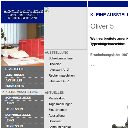
KLEINE AUSSTEL
Oliver 5
Weit verbreitete ameri
Typenbügelmaschine.
AUSSTELLUNG
Erscheinungsjahr: 190
Schreibmaschinen
Hinweise
>>
- Auswahl A - Z
Rechenmaschinen
- Auswahl A - Z
AKTUELLES
Monats-Info
Tagesmeldungen
Einzelthemen
Ausstellung
Download
Schmunzelecke