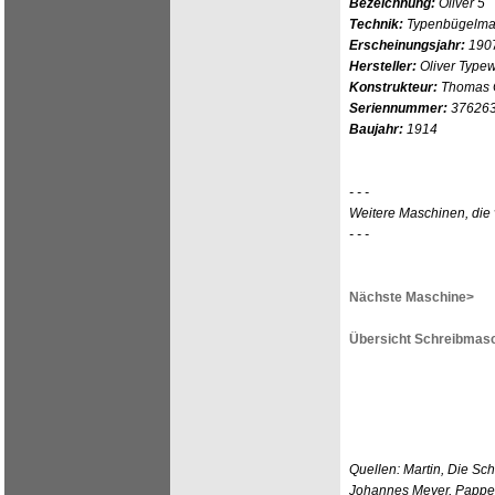
Bezeichnung:
Oliver 5
Technik:
Typenbügelmasc
Erscheinungsjahr:
190
Hersteller:
Oliver Type
Konstrukteur:
Thomas O
Seriennummer:
37626
Baujahr:
1914
- - -
Weitere Maschinen, die 
- - -
Nächste Maschine>
Übersicht Schreibmasc
Quellen: Martin, Die Sc
Johannes Meyer, Pappen