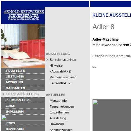
KLEINE AUSSTEL
Adler 8
Adler-Maschine
mit auswechselbarem Z
AUSSTELLUNG
Erscheinungsjahr: 190
Schreibmaschinen
Hinweise
>>
- Auswahl A - Z
Rechenmaschinen
- Auswahl A - Z
AKTUELLES
Monats-Info
Tagesmeldungen
Einzelthemen
Ausstellung
Download
Schmunzelecke