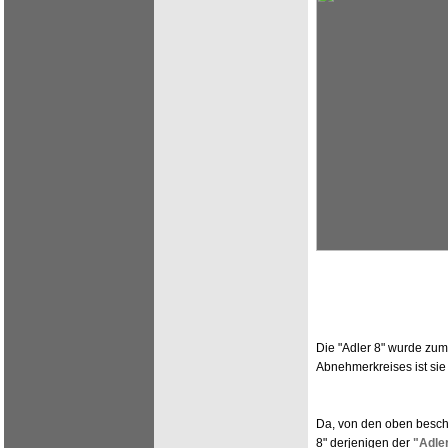
Die "Adler 8" wurde zu
Abnehmerkreises ist sie 
Da, von den oben besch
8" derjenigen der
"Adle