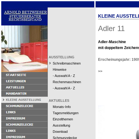
KLEINE AUSSTEL
Adler 11
Adler-Maschine
mit doppeltem Zeichens
AUSSTELLUNG
Erscheinungsjahr: 190
Schreibmaschinen
Hinweise
>>
- Auswahl A - Z
Rechenmaschinen
- Auswahl A - Z
AKTUELLES
Monats-Info
Tagesmeldungen
Einzelthemen
Ausstellung
Download
Schmunzelecke