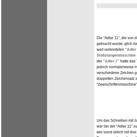
Die "Adler 11", die von 
gebracht wurde, glich h
weit verbreiteten
"Adler
Stoßstangenmaschine
der
"Adler 7"
hatte das 
jedoch normalerweise mi
verschiedene Zeichen ge
doppelten Zeichensatz a
"Zweischriftenmaschine"
Um das Schreiben mit zw
war bei der "Adler 11" z
wie sonst üblich mit dre