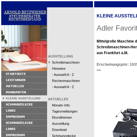
KLEINE AUSSTEL
Adler Favori
Mittelgroße Maschine 
Schreibmaschinen-Hers
aus Frankfurt a.M.
AUSSTELLUNG
Schreibmaschinen
Erscheinungsjahr: 193
Hinweise
>>
- Auswahl A - Z
Rechenmaschinen
- Auswahl A - Z
AKTUELLES
Monats-Info
Tagesmeldungen
Einzelthemen
Ausstellung
Download
Schmunzelecke