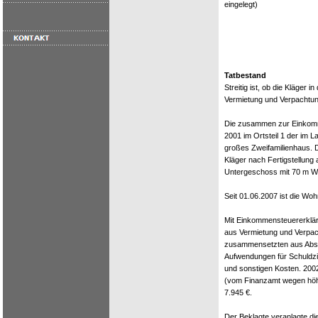
eingelegt)
Tatbestand
Streitig ist, ob die Kläger i
Vermietung und Verpachtu
Die zusammen zur Einkomme
2001 im Ortsteil 1 der im
großes Zweifamilienhaus. 
Kläger nach Fertigstellun
Untergeschoss mit 70 m Wo
Seit 01.06.2007 ist die Woh
Mit Einkommensteuererklär
aus Vermietung und Verpac
zusammensetzten aus Abse
Aufwendungen für Schuldzi
und sonstigen Kosten. 2002
(vom Finanzamt wegen höhe
7.945 €.
Der Beklagte veranlagte di