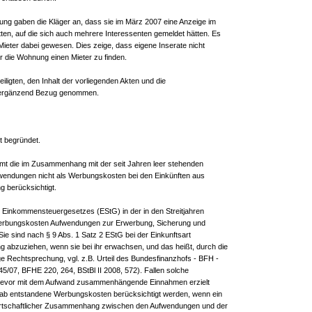
ung gaben die Kläger an, dass sie im März 2007 eine Anzeige im
tten, auf die sich auch mehrere Interessenten gemeldet hätten. Es
 Mieter dabei gewesen. Dies zeige, dass eigene Inserate nicht
r die Wohnung einen Mieter zu finden.
eiligten, den Inhalt der vorliegenden Akten und die
d ergänzend Bezug genommen.
ht begründet.
amt die im Zusammenhang mit der seit Jahren leer stehenden
endungen nicht als Werbungskosten bei den Einkünften aus
 berücksichtigt.
 Einkommensteuergesetzes (EStG) in der in den Streitjahren
erbungskosten Aufwendungen zur Erwerbung, Sicherung und
ie sind nach § 9 Abs. 1 Satz 2 EStG bei der Einkunftsart
 abzuziehen, wenn sie bei ihr erwachsen, und das heißt, durch die
ige Rechtsprechung, vgl. z.B. Urteil des Bundesfinanzhofs - BFH -
5/07, BFHE 220, 264, BStBl II 2008, 572). Fallen solche
evor mit dem Aufwand zusammenhängende Einnahmen erzielt
rab entstandene Werbungskosten berücksichtigt werden, wenn ein
irtschaftlicher Zusammenhang zwischen den Aufwendungen und der