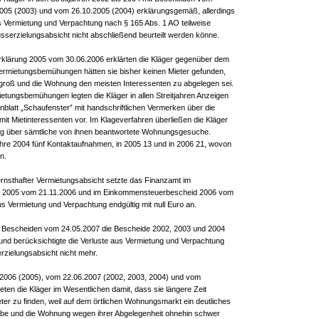
2005 (2003) und vom 26.10.2005 (2004) erklärungsgemäß, allerdings
s Vermietung und Verpachtung nach § 165 Abs. 1 AO teilweise
usserzielungsabsicht nicht abschließend beurteilt werden könne.
klärung 2005 vom 30.06.2006 erklärten die Kläger gegenüber dem
Vermietungsbemühungen hätten sie bisher keinen Mieter gefunden,
roß und die Wohnung den meisten Interessenten zu abgelegen sei.
ietungsbemühungen legten die Kläger in allen Streitjahren Anzeigen
latt „Schaufenster” mit handschriftlichen Vermerken über die
mit Mietinteressenten vor. Im Klageverfahren überließen die Kläger
ung über sämtliche von ihnen beantwortete Wohnungsgesuche.
hre 2004 fünf Kontaktaufnahmen, in 2005 13 und in 2006 21, wovon
n.
rnsthafter Vermietungsabsicht setzte das Finanzamt im
 2005 vom 21.11.2006 und im Einkommensteuerbescheid 2006 vom
us Vermietung und Verpachtung endgültig mit null Euro an.
 Bescheiden vom 24.05.2007 die Bescheide 2002, 2003 und 2004
und berücksichtigte die Verluste aus Vermietung und Verpachtung
rzielungsabsicht nicht mehr.
2006 (2005), vom 22.06.2007 (2002, 2003, 2004) und vom
ten die Kläger im Wesentlichen damit, dass sie längere Zeit
eter zu finden, weil auf dem örtlichen Wohnungsmarkt ein deutliches
be und die Wohnung wegen ihrer Abgelegenheit ohnehin schwer