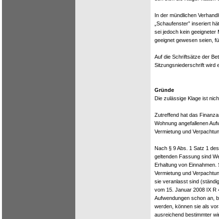
In der mündlichen Verhandl
„Schaufenster” inseriert hä
sei jedoch kein geeigneter
geeignet gewesen seien, fü
Auf die Schriftsätze der Bet
Sitzungsniederschrift wir
Gründe
Die zulässige Klage ist nic
Zutreffend hat das Finanz
Wohnung angefallenen Aufw
Vermietung und Verpachtung
Nach § 9 Abs. 1 Satz 1 des
geltenden Fassung sind W
Erhaltung von Einnahmen. S
Vermietung und Verpachtung
sie veranlasst sind (ständ
vom 15. Januar 2008 IX R 4
Aufwendungen schon an, b
werden, können sie als vo
ausreichend bestimmter w