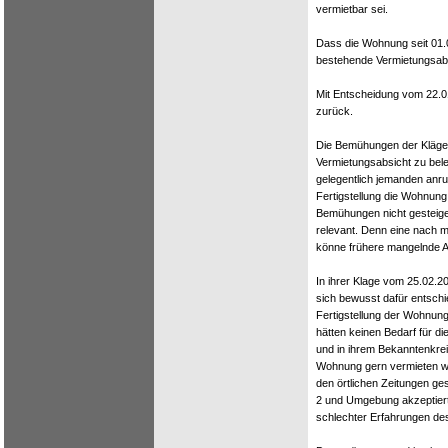
vermietbar sei.
Dass die Wohnung seit 01.06
bestehende Vermietungsabs
Mit Entscheidung vom 22.01
zurück.
Die Bemühungen der Kläger
Vermietungsabsicht zu bele
gelegentlich jemanden anr
Fertigstellung die Wohnung
Bemühungen nicht gesteigert
relevant. Denn eine nach
könne frühere mangelnde Ak
In ihrer Klage vom 25.02.20
sich bewusst dafür entschi
Fertigstellung der Wohnung
hätten keinen Bedarf für 
und in ihrem Bekanntenkrei
Wohnung gern vermieten wü
den örtlichen Zeitungen ges
2 und Umgebung akzeptierte
schlechter Erfahrungen de