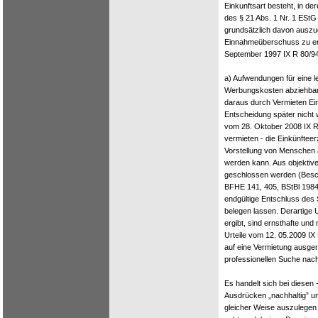
Einkunftsart besteht, in 
des § 21 Abs. 1 Nr. 1 EStG 
grundsätzlich davon auszug
Einnahmeüberschuss zu erw
September 1997 IX R 80/94,
a) Aufwendungen für eine 
Werbungskosten abziehbar s
daraus durch Vermieten Ein
Entscheidung später nicht 
vom 28. Oktober 2008 IX R
vermieten - die Einkünfteerz
Vorstellung von Menschen 
werden kann. Aus objektiv
geschlossen werden (Besc
BFHE 141, 405, BStBl 1984 I
endgültige Entschluss des 
belegen lassen. Derartige 
ergibt, sind ernsthafte un
Urteile vom 12. 05.2009 IX
auf eine Vermietung ausger
professionellen Suche nach
Es handelt sich bei diese
Ausdrücken „nachhaltig” un
gleicher Weise auszulegen w