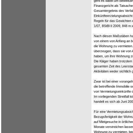
geht es dabei um Beweisan
Finanzgericht als Tatsache
Gesamtergebnis des Verfah
Einkünfteerzielungsabsicht v
Regeln für das Gewichten 
1/07, BStBl II 2009, 848 m.
Nach diesen Maßstäben ha
von einem von Anfang an b
die Wohnung zu vermieten.
überzeugen, dass sie von
haben, um ihre Wohnung zu 
Die Kläger haben trotzdem
gesamten Zeit des Leerstan
Aktivitäten weder sichtlich 
Zwar ist bei einer vorang
die betreffende Immobilie 
von Vermietungseinkünfte 
Im vorliegenden Streitfall
handelt es sich ab Juni 20
Für eine Vermietungsabsicht
Bezugsfertigkeit der Woh
auf Mietgesuche in örtliche
Monate verstreichen lasse
Wohnung zu vermieten, beg