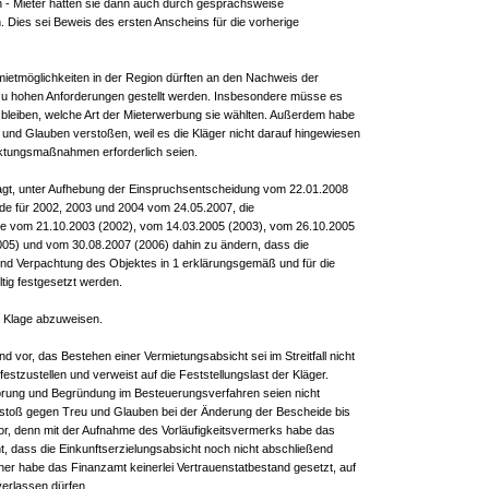
n - Mieter hätten sie dann auch durch gesprächsweise
Dies sei Beweis des ersten Anscheins für die vorherige
ietmöglichkeiten in der Region dürften an den Nachweis der
zu hohen Anforderungen gestellt werden. Insbesondere müsse es
 bleiben, welche Art der Mieterwerbung sie wählten. Außerdem habe
nd Glauben verstoßen, weil es die Kläger nicht darauf hingewiesen
ktungsmaßnahmen erforderlich seien.
ragt, unter Aufhebung der Einspruchsentscheidung vom 22.01.2008
e für 2002, 2003 und 2004 vom 24.05.2007, die
 vom 21.10.2003 (2002), vom 14.03.2005 (2003), vom 26.10.2005
005) und vom 30.08.2007 (2006) dahin zu ändern, dass die
und Verpachtung des Objektes in 1 erklärungsgemäß und für die
tig festgesetzt werden.
e Klage abzuweisen.
d vor, das Bestehen einer Vermietungsabsicht sei im Streitfall nicht
stzustellen und verweist auf die Feststellungslast der Kläger.
örung und Begründung im Besteuerungsverfahren seien nicht
rstoß gegen Treu und Glauben bei der Änderung der Bescheide bis
 vor, denn mit der Aufnahme des Vorläufigkeitsvermerks habe das
, dass die Einkunftserzielungsabsicht noch nicht abschließend
her habe das Finanzamt keinerlei Vertrauenstatbestand gesetzt, auf
verlassen dürfen.