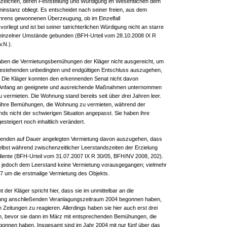
zeichen, deren Feststellung und Würdigung im Wesentlichen dem
ninstanz obliegt. Es entscheidet nach seiner freien, aus dem
rens gewonnenen Überzeugung, ob im Einzelfall
orliegt und ist bei seiner tatrichterlichen Würdigung nicht an starre
einzelner Umstände gebunden (BFH-Urteil vom 28.10.2008 IX R
w.N.).
ben die Vermietungsbemühungen der Kläger nicht ausgereicht, um
estehenden unbedingten und endgültigen Entschluss auszugehen,
 Die Kläger konnten den erkennenden Senat nicht davon
 Anfang an geeignete und ausreichende Maßnahmen unternommen
vermieten. Die Wohnung stand bereits seit über drei Jahren leer.
 ihre Bemühungen, die Wohnung zu vermieten, während der
ds nicht der schwierigen Situation angepasst. Sie haben ihre
gesteigert noch inhaltlich verändert.
ehenden auf Dauer angelegten Vermietung davon auszugehen, dass
selbst während zwischenzeitlicher Leerstandszeiten der Erzielung
diente (BFH-Urteil vom 31.07.2007 IX R 30/05, BFH/NV 2008, 202).
 ist jedoch dem Leerstand keine Vermietung vorausgegangen; vielmehr
07 um die erstmalige Vermietung des Objekts.
 der Kläger spricht hier, dass sie im unmittelbar an die
nung anschließenden Veranlagungszeitraum 2004 begonnen haben,
n Zeitungen zu reagieren. Allerdings haben sie hier auch erst drei
n, bevor sie dann im März mit entsprechenden Bemühungen, die
onnen haben. Insgesamt sind im Jahr 2004 mit nur fünf über das