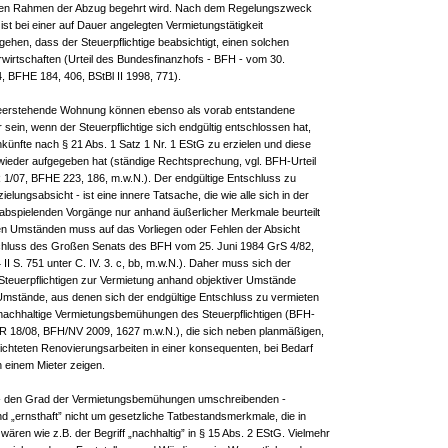
deren Rahmen der Abzug begehrt wird. Nach dem Regelungszweck
ist bei einer auf Dauer angelegten Vermietungstätigkeit
ehen, dass der Steuerpflichtige beabsichtigt, einen solchen
irtschaften (Urteil des Bundesfinanzhofs - BFH - vom 30.
 BFHE 184, 406, BStBl II 1998, 771).
leerstehende Wohnung können ebenso als vorab entstandene
ein, wenn der Steuerpflichtige sich endgültig entschlossen hat,
künfte nach § 21 Abs. 1 Satz 1 Nr. 1 EStG zu erzielen und diese
wieder aufgegeben hat (ständige Rechtsprechung, vgl. BFH-Urteil
 1/07, BFHE 223, 186, m.w.N.). Der endgültige Entschluss zu
ielungsabsicht - ist eine innere Tatsache, die wie alle sich in der
abspielenden Vorgänge nur anhand äußerlicher Merkmale beurteilt
en Umständen muss auf das Vorliegen oder Fehlen der Absicht
hluss des Großen Senats des BFH vom 25. Juni 1984 GrS 4/82,
I S. 751 unter C. IV. 3. c, bb, m.w.N.). Daher muss sich der
Steuerpflichtigen zur Vermietung anhand objektiver Umstände
Umstände, aus denen sich der endgültige Entschluss zu vermieten
d nachhaltige Vermietungsbemühungen des Steuerpflichtigen (BFH-
 R 18/08, BFH/NV 2009, 1627 m.w.N.), die sich neben planmäßigen,
ichteten Renovierungsarbeiten in einer konsequenten, bei Bedarf
 einem Mieter zeigen.
n - den Grad der Vermietungsbemühungen umschreibenden -
d „ernsthaft” nicht um gesetzliche Tatbestandsmerkmale, die in
ären wie z.B. der Begriff „nachhaltig” in § 15 Abs. 2 EStG. Vielmehr