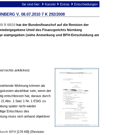
Sie sind hier:
Kanzlei
Extras
Entscheidungen
BERG V. 08.07.2010 7 K 292/2008
IX R 68/10
hat der Bundesfinanzhof auf die Revision der
wiedergegebene Urteil des Finanzgerichts Nürnberg
ge stattgegeben (siehe Anmerkung und BFH-Entscheidung am
l rechts anklicken)
erstehende Wohnung können als
gskosten abziehbar sein, wenn der
ltig entschlossen hat, daraus durch
 21 Abs. 1 Satz 1 Nr. 1 EStG zu
idung später nicht wieder
ltige Entschluss des
ietung muss sich anhand objektiver
 durch BFH
[176 KB] (Revision