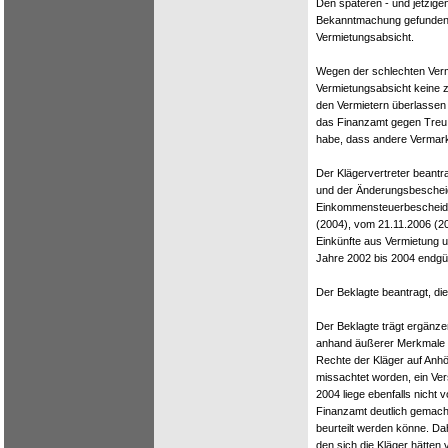
Den späteren - und jetzige
Bekanntmachung gefunden. 
Vermietungsabsicht.
Wegen der schlechten Verm
Vermietungsabsicht keine 
den Vermietern überlassen
das Finanzamt gegen Treu u
habe, dass andere Vermar
Der Klägervertreter beant
und der Änderungsbescheid
Einkommensteuerbescheide
(2004), vom 21.11.2006 (2
Einkünfte aus Vermietung 
Jahre 2002 bis 2004 endgül
Der Beklagte beantragt, di
Der Beklagte trägt ergänzen
anhand äußerer Merkmale fe
Rechte der Kläger auf Anh
missachtet worden, ein Ve
2004 liege ebenfalls nicht
Finanzamt deutlich gemacht
beurteilt werden könne. Da
den sich die Kläger hätten 