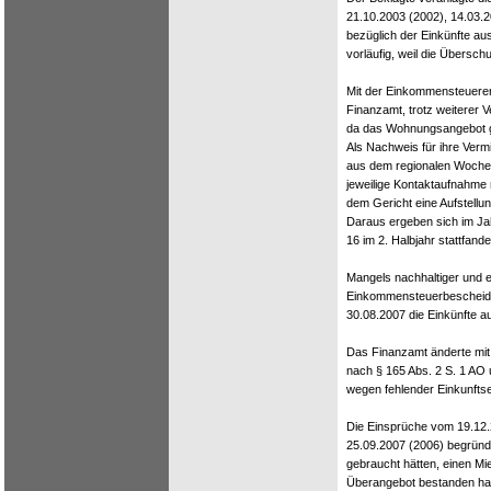
21.10.2003 (2002), 14.03.
bezüglich der Einkünfte au
vorläufig, weil die Übersch
Mit der Einkommensteuerer
Finanzamt, trotz weiterer 
da das Wohnungsangebot g
Als Nachweis für ihre Verm
aus dem regionalen Wochenb
jeweilige Kontaktaufnahme 
dem Gericht eine Aufstell
Daraus ergeben sich im Ja
16 im 2. Halbjahr stattfande
Mangels nachhaltiger und e
Einkommensteuerbescheid
30.08.2007 die Einkünfte a
Das Finanzamt änderte mit
nach § 165 Abs. 2 S. 1 AO 
wegen fehlender Einkunftse
Die Einsprüche vom 19.12.
25.09.2007 (2006) begründe
gebraucht hätten, einen Mi
Überangebot bestanden ha