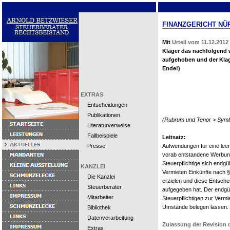
FINANZGERICHT NÜRN
Mit
Urteil vom 11.12.2012 
Kläger das nachfolgend 
aufgehoben und der Kla
Ende!)
EXTRAS
Entscheidungen
Publikationen
(Rubrum und Tenor > Symbo
Literaturverweise
Fallbeispiele
Leitsatz:
Presse
Aufwendungen für eine le
vorab entstandene Werbun
Steuerpflichtige sich endgü
KANZLEI
Vermieten Einkünfte nach §
Die Kanzlei
erzielen und diese Entsche
Steuerberater
aufgegeben hat. Der endgü
Mitarbeiter
Steuerpflichtigen zur Verm
Umstände belegen lassen.
Bibliothek
Datenverarbeitung
Zulassung der Revision
Extras