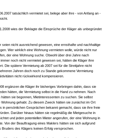
.2007 tatsächlich vermietet sei, belege aber ihre - von Anfang an -
icht.
.2008 wies der Beklagte die Einsprüche der Kläger als unbegründet
 seien nicht ausreichend gewesen, eine ernsthafte und nachhaltige
gen. Wer wirklich eine Wohnung vermieten wolle, würde nicht nur
ufen, der eine Wohnung suche. Obwohl über drei Jahre nach
 immer noch nicht vermietet gewesen sei, hätten die Kläger ihre
. Die spätere Vermietung ab 2007 sei für die Streitjahre nicht
 mehreren Jahren doch noch zu Stande gekommene Vermietung
tivitäten nicht rückwirkend kompensieren.
08 ergänzen die Kläger ihr bisheriges Vorbringen dahin, dass sie
eden hätten, die Vermietung selbst in die Hand zu nehmen. Nach
 hätten sie begonnen, Mietinteressenten zu suchen. Sie selbst
die Wohnung gehabt. Zu diesem Zweck hätten sie zunächst im Ort
s in persönlichen Gesprächen bekannt gemacht, dass sie ihre freie
rden. Darüber hinaus hätten sie regelmäßig die Mietgesuche in
ichtet und jeden potentiellen Mieter angerufen, der eine Wohnung in
. Von der Beauftragung eines Maklers hätten sie sich aufgrund
s Bruders des Klägers keinen Erfolg versprochen.