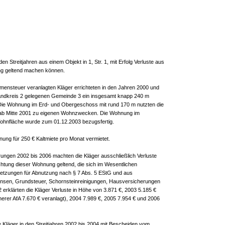
n den Streitjahren aus einem Objekt in 1, Str. 1, mit Erfolg Verluste aus
ng geltend machen können.
nsteuer veranlagten Kläger errichteten in den Jahren 2000 und
 Landkreis 2 gelegenen Gemeinde 3 ein insgesamt knapp 240 m
Die Wohnung im Erd- und Obergeschoss mit rund 170 m nutzten die
g ab Mitte 2001 zu eigenen Wohnzwecken. Die Wohnung im
hnfläche wurde zum 01.12.2003 bezugsfertig.
nung für 250 € Kaltmiete pro Monat vermietet.
ungen 2002 bis 2006 machten die Kläger ausschließlich Verluste
htung dieser Wohnung geltend, die sich im Wesentlichen
tzungen für Abnutzung nach § 7 Abs. 5 EStG und aus
nsen, Grundsteuer, Schornsteinreinigungen, Hausversicherungen
 erklärten die Kläger Verluste in Höhe von 3.871 €, 2003 5.185 €
rer AfA 7.670 € veranlagt), 2004 7.989 €, 2005 7.954 € und 2006
e Kläger in den Streitjahren 2002 bis 2004 mit Bescheiden vom