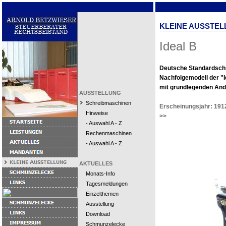
KLEINE AUSSTEL
Ideal B
Deutsche Standardsch
Nachfolgemodell der "I
mit grundlegenden Änd
AUSSTELLUNG
Schreibmaschinen
Erscheinungsjahr: 191
Hinweise
>>
- Auswahl A - Z
Rechenmaschinen
- Auswahl A - Z
AKTUELLES
Monats-Info
Tagesmeldungen
Einzelthemen
Ausstellung
Download
Schmunzelecke