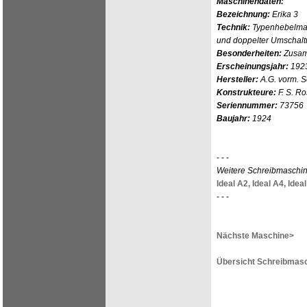
Maschinendaten:
Bezeichnung:
Erika 3
Technik:
Typenhebelmas
und doppelter Umschal
Besonderheiten:
Zusam
Erscheinungsjahr:
192
Hersteller:
A.G. vorm. 
Konstrukteure:
F. S. Ro
Seriennummer:
73756
Baujahr:
1924
- - -
Weitere Schreibmaschi
Ideal A2,
Ideal A4,
Ideal
- - -
Nächste Maschine>
Übersicht Schreibmasc