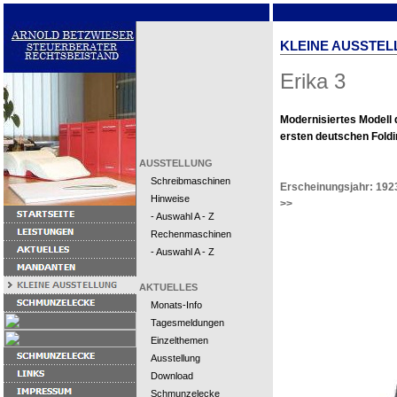
KLEINE AUSSTEL
Erika 3
Modernisiertes Modell 
ersten deutschen Foldi
AUSSTELLUNG
Schreibmaschinen
Erscheinungsjahr: 192
Hinweise
>>
- Auswahl A - Z
Rechenmaschinen
- Auswahl A - Z
AKTUELLES
Monats-Info
Tagesmeldungen
Einzelthemen
Ausstellung
Download
Schmunzelecke