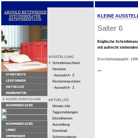
KLEINE AUSSTEL
Salter 6
Englische Schreibmas
mit aufrecht stehenden
AUSSTELLUNG
Erscheinungsjahr: 190
Schreibmaschinen
Hinweise
>>
- Auswahl A - Z
Rechenmaschinen
- Auswahl A - Z
AKTUELLES
Monats-Info
Tagesmeldungen
Einzelthemen
Ausstellung
Download
Schmunzelecke