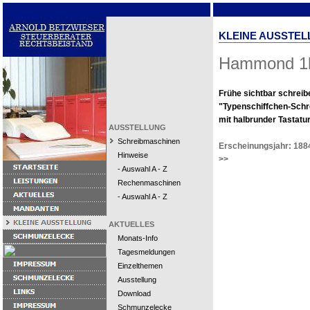
KLEINE AUSSTEL
Hammond 1
Frühe sichtbar schrei
"Typenschiffchen-Sch
mit halbrunder Tastatur
AUSSTELLUNG
Schreibmaschinen
Erscheinungsjahr: 188
Hinweise
>>
- Auswahl A - Z
Rechenmaschinen
- Auswahl A - Z
AKTUELLES
Monats-Info
Tagesmeldungen
Einzelthemen
Ausstellung
Download
Schmunzelecke