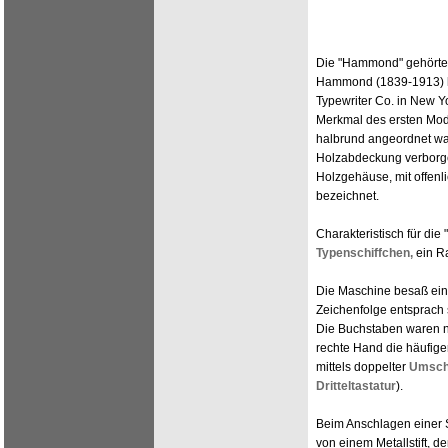
Die "Hammond" gehörte 
Hammond (1839-1913) ha
Typewriter Co. in New Yo
Merkmal des ersten Mode
halbrund angeordnet war
Holzabdeckung verborge
Holzgehäuse, mit offenl
bezeichnet.
Charakteristisch für di
Typenschiffchen,
ein R
Die Maschine besaß ei
Zeichenfolge entsprach 
Die Buchstaben waren na
rechte Hand die häufige
mittels doppelter
Umsch
Dritteltastatur
).
Beim Anschlagen einer S
von einem Metallstift, 