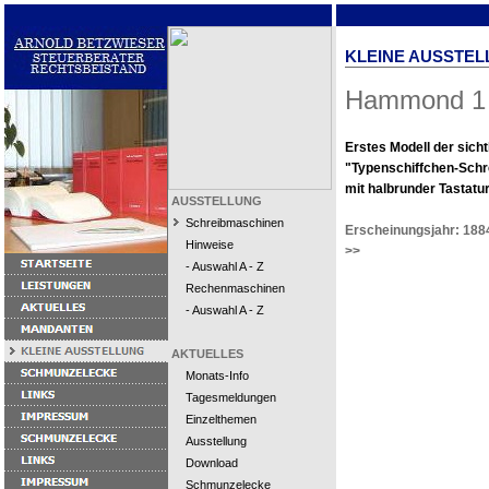
KLEINE AUSSTEL
Hammond 1
Erstes Modell der sich
"Typenschiffchen-Sch
mit halbrunder Tastatur
AUSSTELLUNG
Schreibmaschinen
Erscheinungsjahr: 188
Hinweise
>>
- Auswahl A - Z
Rechenmaschinen
- Auswahl A - Z
AKTUELLES
Monats-Info
Tagesmeldungen
Einzelthemen
Ausstellung
Download
Schmunzelecke