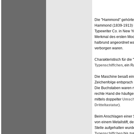
Die "Hammond" gehörte 
Hammond (1839-1913) ha
Typewriter Co. in New Yo
Merkmal des ersten Mode
halbrund angeordnet wa
verborgen waren.
Charakteristisch für di
Typenschiffchen,
ein R
Die Maschine besaß ei
Zeichenfolge entsprach 
Die Buchstaben waren na
rechte Hand die häufige
mittels doppelter
Umsch
Dritteltastatur
).
Beim Anschlagen einer S
von einem Metallstift, 
Stelle aufgehalten wurd
Typenschiffchen
bis zu