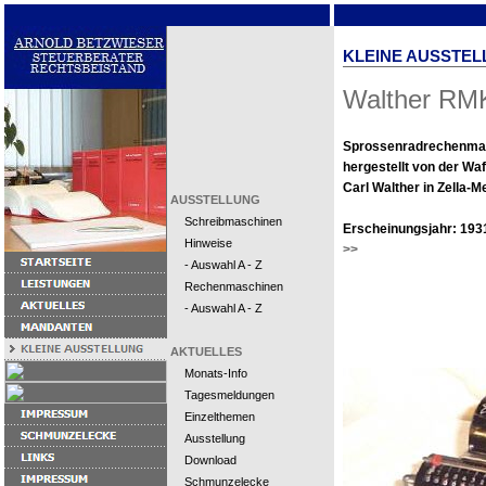
KLEINE AUSSTEL
Walther RM
Sprossenradrechenma
hergestellt von der Waf
Carl Walther in Zella-Me
AUSSTELLUNG
Schreibmaschinen
Erscheinungsjahr: 193
Hinweise
>>
- Auswahl A - Z
Rechenmaschinen
- Auswahl A - Z
AKTUELLES
Monats-Info
Tagesmeldungen
Einzelthemen
Ausstellung
Download
Schmunzelecke