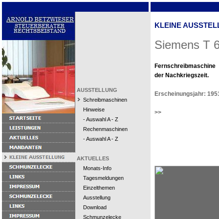
KLEINE AUSSTEL
Siemens T 
Fernschreibmaschine
der Nachkriegszeit.
AUSSTELLUNG
Erscheinungsjahr: 195
Schreibmaschinen
Hinweise
>>
- Auswahl A - Z
Rechenmaschinen
- Auswahl A - Z
AKTUELLES
Monats-Info
Tagesmeldungen
Einzelthemen
Ausstellung
Download
Schmunzelecke