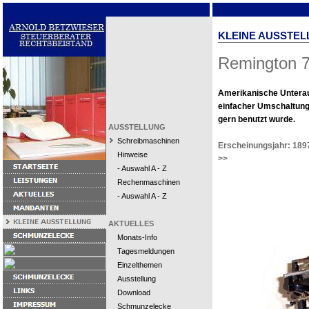
KLEINE AUSSTEL
Remington 
Amerikanische Untera
einfacher Umschaltung,
gern benutzt wurde.
AUSSTELLUNG
Schreibmaschinen
Erscheinungsjahr: 189
Hinweise
>>
- Auswahl A - Z
Rechenmaschinen
- Auswahl A - Z
AKTUELLES
Monats-Info
Tagesmeldungen
Einzelthemen
Ausstellung
Download
Schmunzelecke