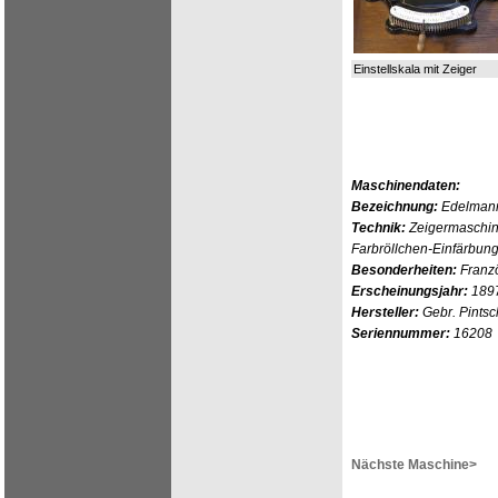
Einstellskala mit Zeiger
Maschinendaten:
Bezeichnung:
Edelman
Technik:
Zeigermaschine
Farbröllchen-Einfärbun
Besonderheiten:
Franzö
Erscheinungsjahr:
189
Hersteller:
Gebr. Pintsch
Seriennummer:
16208
Nächste Maschine>