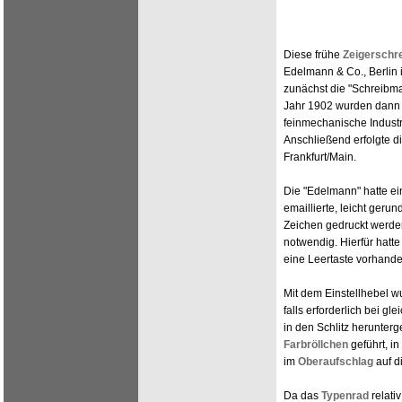
Diese frühe
Zeigerschr
Edelmann & Co., Berlin 
zunächst die "Schreibm
Jahr 1902 wurden dann d
feinmechanische Industr
Anschließend erfolgte di
Frankfurt/Main.
Die "Edelmann" hatte e
emaillierte, leicht geru
Zeichen gedruckt werde
notwendig. Hierfür hatt
eine Leertaste vorhande
Mit dem Einstellhebel 
falls erforderlich bei g
in den Schlitz herunter
Farbröllchen
geführt, i
im
Oberaufschlag
auf d
Da das
Typenrad
relati