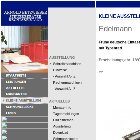
KLEINE AUSSTEL
Edelmann
Frühe deutsche Eintas
mit Typenrad
.
AUSSTELLUNG
Erscheinungsjahr: 189
Schreibmaschinen
Hinweise
>>
- Auswahl A - Z
Rechenmaschinen
- Auswahl A - Z
AKTUELLES
Monats-Info
Tagesmeldungen
Einzelthemen
Ausstellung
Download
Schmunzelecke