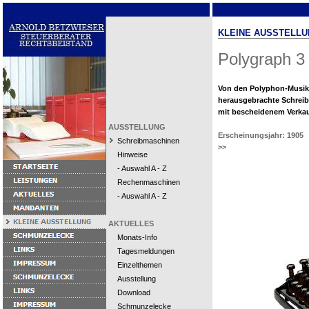
KLEINE AUSSTELLU
Polygraph 3
Von den Polyphon-Musi
herausgebrachte Schrei
mit bescheidenem Verkau
AUSSTELLUNG
Erscheinungsjahr: 1905
Schreibmaschinen
>>
Hinweise
- Auswahl A - Z
Rechenmaschinen
- Auswahl A - Z
AKTUELLES
Monats-Info
Tagesmeldungen
Einzelthemen
Ausstellung
Download
Schmunzelecke