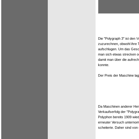
Die "Polygraph 3" ist den
V
zuzurechnen, obwohl ihre T
aufschlugen. Um das Gesc
man sich etwas strecken ode
damit man über die aufrec
konnte.
Der Preis der Maschine lag
Da Maschinen anderer Herst
Verkaufserfolg der "Polyg
Polyphon bereits 1909 wie
erneuter Versuch unternomm
scheiterte. Daher sind von