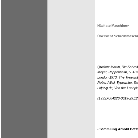
Nächste Maschine>
Übersicht Schreibmasch
Quellen: Martin, Die Schr
Meyer, Pappenheim, 5. Aufl
London 1973; The Typewrit
Robert/Weil, Typewriter, S
Leipzig.de, Von der Lochp
(193SX004226-0619-29.12
- Sammlung Arnold Betzw