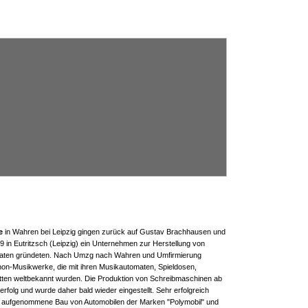
e
in Wahren bei Leipzig gingen zurück auf Gustav Brachhausen und
9 in Eutritzsch (Leipzig) ein Unternehmen zur Herstellung von
aten gründeten. Nach Umzg nach Wahren und Umfirmierung
hon-Musikwerke, die mit ihren Musikautomaten, Spieldosen,
atten weltbekannt wurden. Die Produktion von Schreibmaschinen ab
erfolg und wurde daher bald wieder eingestellt. Sehr erfolgreich
04 aufgenommene Bau von Automobilen der Marken "Polymobil" und