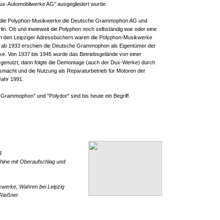
"Dux-Automobilwerke AG" ausgegliedert wurde.
 die Polyphon-Musikwerke die Deutsche Grammophon AG und
rlin. Ob und inwieweit die Polyphon noch selbständig war oder eine
r. In den Leipziger Adressbüchern waren die Polyphon-Musikwerke
, ab 1933 erschien die Deutsche Grammophon als Eigentümer der
ke. Von 1937 bis 1945 wurde das Betriebsgelände von einer
enutzt, dann folgte die Demontage (auch der Dux-Werke) durch
smacht und die Nutzung als Reparaturbetrieb für Motoren der
Jahr 1991.
Grammophon" und "Polydor" sind bis heute ein Begriff.
3
ine mit Oberaufschlag und
werke, Wahren bei Leipzig
 Rießner