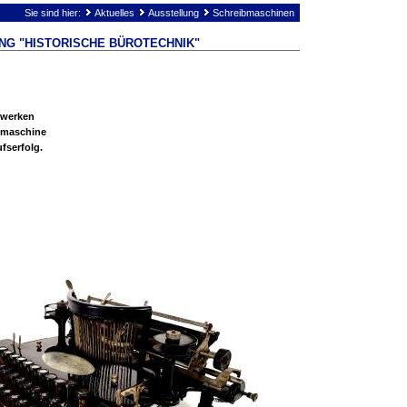
Sie sind hier:
Aktuelles
Ausstellung
Schreibmaschinen
NG "HISTORISCHE BÜROTECHNIK"
kwerken
bmaschine
fserfolg.