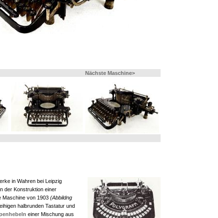
Nächste Maschine>
rke in Wahren bei Leipzig
 der Konstruktion einer
te Maschine von 1903
(Abbildng
reihigen halbrunden Tastatur und
penhebeln
einer Mischung aus