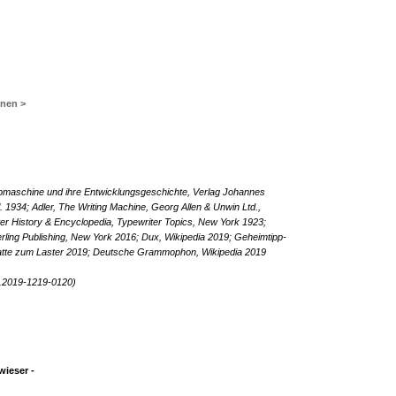
inen >
eibmaschine und ihre Entwicklungsgeschichte, Verlag Johannes
. 1934; Adler, The Writing Machine, Georg Allen & Unwin Ltd.,
er History & Encyclopedia, Typewriter Topics, New York 1923;
terling Publishing, New York 2016; Dux, Wikipedia 2019; Geheimtipp-
latte zum Laster 2019; Deutsche Grammophon, Wikipedia 2019
.2019-1219-0120)
ieser -