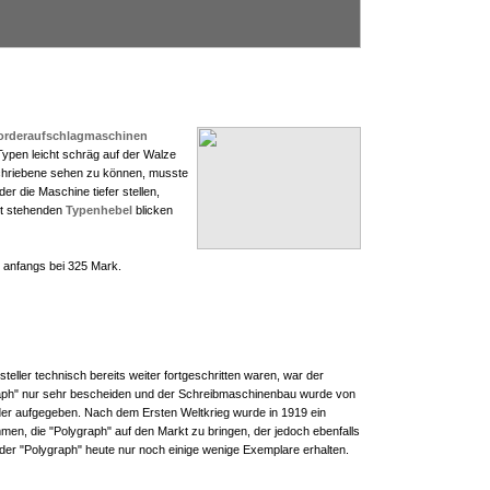
orderaufschlagmaschinen
ypen leicht schräg auf der Walze
hriebene sehen zu können, musste
r die Maschine tiefer stellen,
ht stehenden
Typenhebel
blicken
 anfangs bei 325 Mark.
eller technisch bereits weiter fortgeschritten waren, war der
raph" nur sehr bescheiden und der Schreibmaschinenbau wurde von
der aufgegeben. Nach dem Ersten Weltkrieg wurde in 1919 ein
en, die "Polygraph" auf den Markt zu bringen, der jedoch ebenfalls
 der "Polygraph" heute nur noch einige wenige Exemplare erhalten.