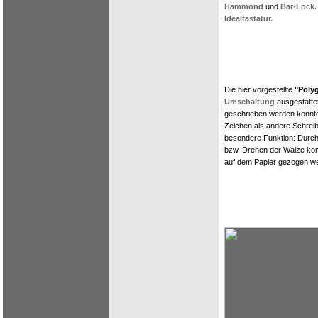
Hammond
und
Bar-Lock.
Idealtastatur.
Die hier vorgestellte
"Poly
Umschaltung
ausgestattet
geschrieben werden konnte
Zeichen als andere Schreib
besondere Funktion: Durch
bzw. Drehen der Walze konn
auf dem Papier gezogen w