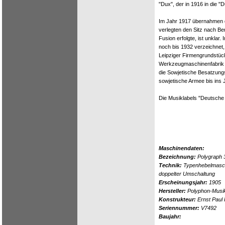
"Dux", der in 1916 in die 
Im Jahr 1917 übernahmen
verlegten den Sitz nach Be
Fusion erfolgte, ist unkla
noch bis 1932 verzeichnet
Leipziger Firmengrundstüc
Werkzeugmaschinenfabrik g
die Sowjetische Besatzung
sowjetische Armee bis ins 
Die Musiklabels "Deutsche 
Maschinendaten:
Bezeichnung:
Polygraph 
Technik:
Typenhebelmasch
doppelter Umschaltung
Erscheinungsjahr:
1905
Hersteller:
Polyphon-Musik
Konstrukteur:
Ernst Paul
Seriennummer:
V7492
Baujahr: