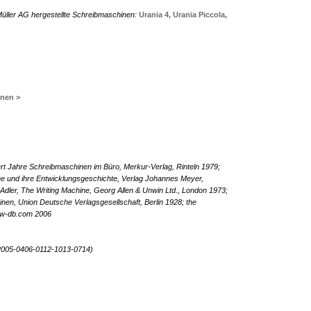
üller AG hergestellte Schreibmaschinen:
Urania 4,
Urania Piccola,
inen >
t Jahre Schreibmaschinen im Büro, Merkur-Verlag, Rinteln 1979;
ne und ihre Entwicklungsgeschichte, Verlag Johannes Meyer,
 Adler, The Writing Machine, Georg Allen & Unwin Ltd., London 1973;
en, Union Deutsche Verlagsgesellschaft, Berlin 1928; the
.tw-db.com 2006
2005-0406-0112-1013-0714)