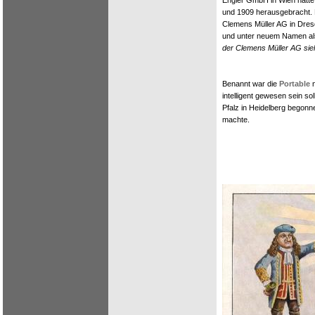
Engler GmbH in Wien hatte 
und 1909 herausgebracht. D
Clemens Müller AG in Dresd
und unter neuem Namen al
der Clemens Müller AG sie
Benannt war die
Portable
n
intelligent gewesen sein so
Pfalz in Heidelberg begonn
machte.