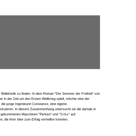
r Belletristik zu finden. In dem Roman "Der Sommer der Freiheit" von
r in der Zeit um den Ersten Weltkrieg spielt, möchte eine der
 die junge Ingenieurin Constanze, eine eigene
truieren. In diesem Zusammenhang untersucht sie die damals in
kt gekommenen Maschinen "Perkeo" und
"Erika"
auf
, die ihrer Idee zum Erfolg verhelfen könnten.