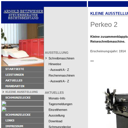
KLEINE AUSSTELLU
Perkeo 2
Kleine zusammenklappb
Reiseschreibmaschine.
Erscheinungsjahr: 1914
AUSSTELLUNG
Schreibmaschinen
>>
Hinweise
- Auswahl A - Z
Rechenmaschinen
- Auswahl A - Z
AKTUELLES
Monats-Info
Tagesmeldungen
Einzelthemen
Ausstellung
Download
Schmunzelecke