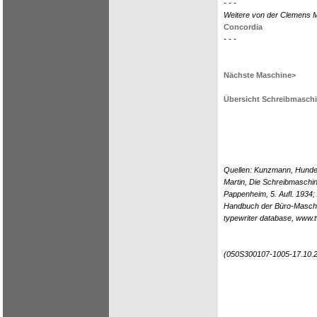
- - -
Weitere von der Clemens M
Concordia
- - -
Nächste Maschine>
Übersicht Schreibmasch
Quellen: Kunzmann, Hunder
Martin, Die Schreibmaschi
Pappenheim, 5. Aufl. 1934;
Handbuch der Büro-Maschin
typewriter database, www
(050S300107-1005-17.10.