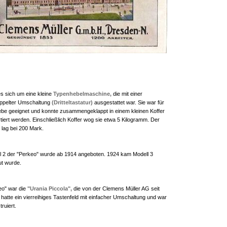
es sich um eine kleine
Typenhebelmaschine,
die mit einer
doppelter Umschaltung
(Dritteltastatur)
ausgestattet war. Sie war für
riebe geeignet und konnte zusammengeklappt in einem kleinen Koffer
rtiert werden. Einschließlich Koffer wog sie etwa 5 Kilogramm. Der
 lag bei 200 Mark.
ll 2 der "Perkeo" wurde ab 1914 angeboten. 1924 kam Modell 3
ut wurde.
eo" war die
"Urania Piccola",
die von der Clemens Müller AG seit
 hatte ein vierreihiges Tastenfeld mit einfacher Umschaltung und war
ruiert.