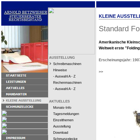
KLEINE AUSSTEL
Standard Fo
Amerikanische Kleins
Weltweit erste "Folding
AUSSTELLUNG
Erscheinungsjahr: 190
Schreibmaschinen
Hinweise
>>
- Auswahl A - Z
Rechenmaschinen
- Auswahl A - Z
AKTUELLES
Monats-Info
Tagesmeldungen
Einzelthemen
Ausstellung
Download
Schmunzelecke